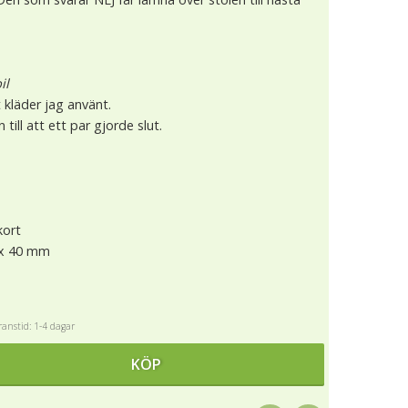
il
t kläder jag använt.
 till att ett par gjorde slut.
kort
5 x 40 mm
anstid: 1-4 dagar
KÖP