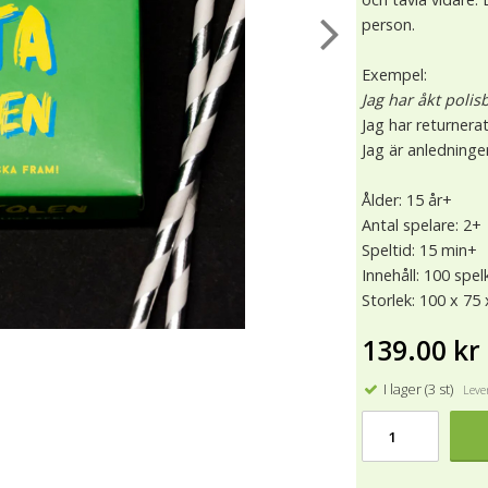
person.
Exempel:
Jag har åkt polisb
Jag har returnera
Jag är anledningen
Ålder: 15 år+
Antal spelare: 2+
Speltid: 15 min+
Innehåll: 100 spel
Storlek: 100 x 7
139.00 kr
I lager (3 st)
Lever