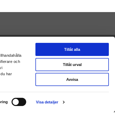
Presenteriet AB
Vikaholm
Tillåt alla
33330 Smålandsstenar
illhandahålla
E-mail: Kontakt@presenteriet.se
ifierare och
Tillåt urval
vi
 du har
Avvisa
ring
Visa detaljer