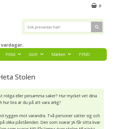
0
 vardagar.
Fritid
Gott
Märken
FYND
Heta Stolen
★
st roliga eller pinsamma saker? Hur mycket vet dina
 hur bra är du på att vara ärlig?
med ryggen mot varandra. Två personer sätter sig och
j på olika påståenden. Den som svarar JA får sitta kvar
 Den som svarar NEJ får lämna över stolen till nästa