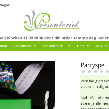
 dagar
nnan klockan 11.00 så skickas din order samma dag under
mmar
Presentset
Presenter till...
Hem
Kök
Partyspel 
★
★
★
★
Vem har gjort fle
vänner om dig och
Ställ två stolar 
svarar ja eller ne
och tävla vidare.