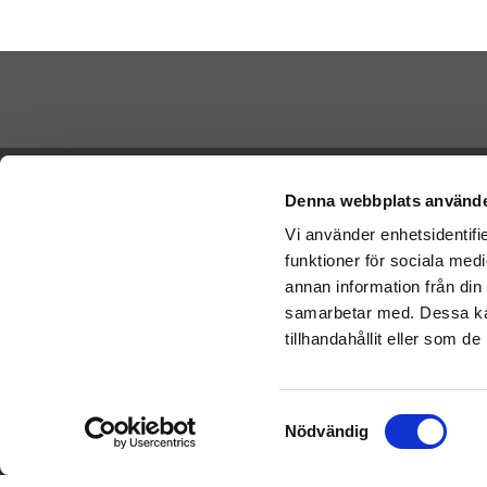
Betala di
Ångra köp
Denna webbplats använde
Vi använder enhetsidentifie
Cookies
funktioner för sociala medi
Vi skickar
Varumärken
Schenker:
annan information från din
Köpvillkor
samarbetar med. Dessa kan
Om oss
tillhandahållit eller som d
Presenteriet Rabattkod
Nallar
Samtyckesval
Nödvändig
Doppresent