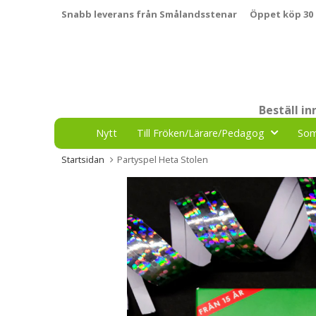
Snabb leverans från Smålandsstenar
Öppet köp 30
Beställ i
Nytt
Till Fröken/Lärare/Pedagog
So
Startsidan
Partyspel Heta Stolen