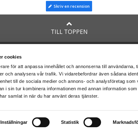
Skriv en recension
TILL TOPPEN
na
presenter
med:
Facebook
r cookies
Instagram
rare för att anpassa innehållet och annonserna till användarna, t
er och analysera vår trafik. Vi vidarebefordrar även sådana ident
presenter
med Posten och
 enhet till de sociala medier och annons- och analysföretag som 
 i sin tur kombinera informationen med annan information som
e har samlat in när du har använt deras tjänster.
Inställningar
Statistik
Marknadsfö