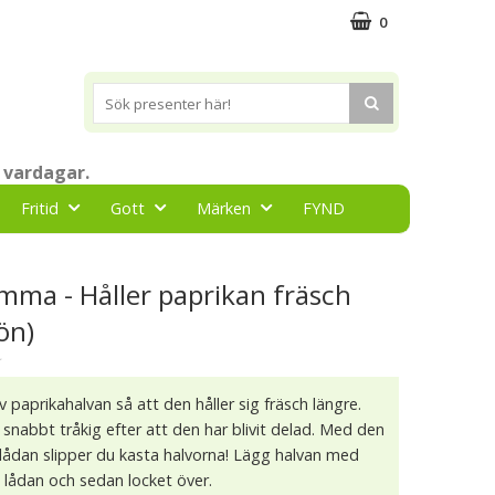
0
 vardagar.
Fritid
Gott
Märken
FYND
mma - Håller paprikan fräsch
ön)
★
 paprikahalvan så att den håller sig fräsch längre.
r snabbt tråkig efter att den har blivit delad. Med den
ngslådan slipper du kasta halvorna! Lägg halvan med
i lådan och sedan locket över.