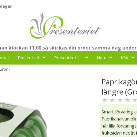
 dagar
nnan klockan 11.00 så skickas din order samma dag under
mmar
Presentset
Presenter till...
Hem
Kök
(Grön)
Paprikagö
längre (Gr
★
★
★
★
Smart förvaring av
Paprikahalvan bli
här lilla förvari
fruktsidan nedåt 