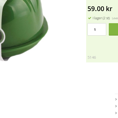
59.00 kr
I lager (2 st)
Lever
5146