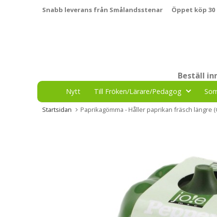
Snabb leverans från Smålandsstenar
Öppet köp 30
Beställ i
Nytt
Till Fröken/Lärare/Pedagog
So
Startsidan
Paprikagömma - Håller paprikan fräsch längre 