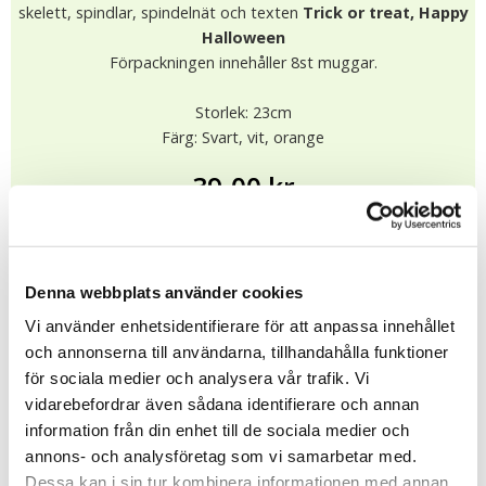
skelett, spindlar, spindelnät och texten
Trick or treat, Happy
Halloween
Förpackningen innehåller 8st muggar.
Storlek: 23cm
Färg: Svart, vit, orange
39.00 kr
I lager (5 st)
Leveranstid: 1-4 dagar
KÖP
Denna webbplats använder cookies
★
★
★
★
★
Vi använder enhetsidentifierare för att anpassa innehållet
12107
och annonserna till användarna, tillhandahålla funktioner
för sociala medier och analysera vår trafik. Vi
vidarebefordrar även sådana identifierare och annan
Tipsa
information från din enhet till de sociala medier och
annons- och analysföretag som vi samarbetar med.
Upptäck mer
Dessa kan i sin tur kombinera informationen med annan