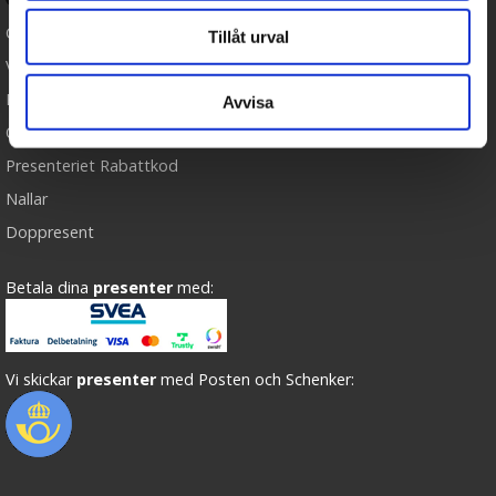
Cookies
Tillåt urval
Varumärken
Köpvillkor
Avvisa
Om oss
Presenteriet Rabattkod
Nallar
Doppresent
Betala dina
presenter
med:
Vi skickar
presenter
med Posten och Schenker: