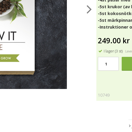
-5st krukor (av
-5st kokosnötk
-5st märkpinnar 
-Instruktioner o
249.00 kr
I lager (3 st)
Lever
10749