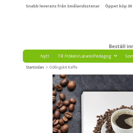
Snabb leverans från Smålandsstenar
Öppet köp 30
Beställ i
Nytt
Till Fröken/Lärare/Pedagog
So
Startsidan
Odlingskit Kaffe