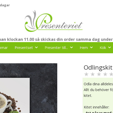
 dagar
nnan klockan 11.00 så skickas din order samma dag under
mmar
Presentset
Presenter till...
Hem
Kök
Odlingskit
★
★
★
★
Odla dina alldel
Allt du behöver f
kitet.
Kitet innehåller:
-4st påsar med 