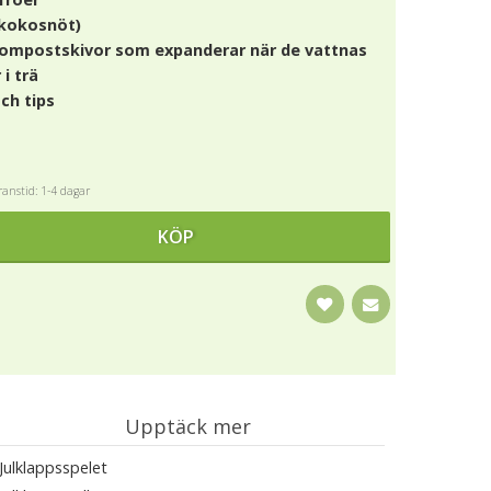
 kokosnöt)
ompostskivor som expanderar när de vattnas
i trä
ch tips
anstid: 1-4 dagar
KÖP
Upptäck mer
Julklappsspelet