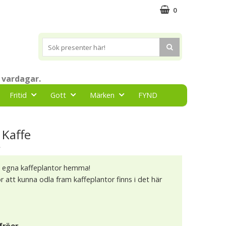
0
 vardagar.
Fritid
Gott
Märken
FYND
 Kaffe
★
es egna kaffeplantor hemma!
ör att kunna odla fram kaffeplantor finns i det här
fröer