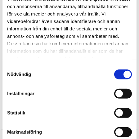
och annonserna till användarna, tillhandahålla funktioner
för sociala medier och analysera vår trafik. Vi
vidarebefordrar även sådana identifierare och annan
information från din enhet till de sociala medier och
Tipsa
annons- och analysföretag som vi samarbetar med.
Dessa kan i sin tur kombinera informationen med annan
Upptäck mer
information som du har tillhandahållit eller som de har
samlat in när du har använt deras tjänster.
Kök
Samtyckesval
Köksporslin
Nödvändig
Presenteriet
Julklappar till mamma
Inställningar
Mors Dag
Presenter till Mamma
Statistik
Recensioner
Marknadsföring
Produkten har inga recensioner