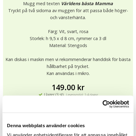
Mugg med texten
Världens bästa Mamma
Tryckt på två sidorna av muggen för att passa både höger-
och vänsterhänta.
Färg: Vit, svart, rosa
Storlek: h 9,5 x d 8 cm, rymmer ca 3 dl
Material: Stengods
Kan diskas i maskin men vi rekommenderar handdisk för bästa
hållbarhet på trycket.
Kan användas i mikro.
149.00 kr
I lager (3 st)
Leveranstid: 1-4 dagar
KÖP
★
★
★
★
★
Denna webbplats använder cookies
12434
Vi använder enhetsidentifierare för att anpassa innehållet