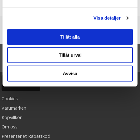
Skriv en recension
Visa detaljer
Du är här
Tillåt alla
Startsidan
Mugg "Farmor", rosaglittrig- Presenteriet
Tillåt urval
TILL TOPPEN
Avvisa
Ångra köp
Cookies
Varumärken
Köpvillkor
Om oss
Presenteriet Rabattkod