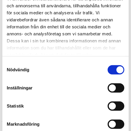
och annonserna till användarna, tillhandahålla funktioner
för sociala medier och analysera vår trafik. Vi
vidarebefordrar även sådana identifierare och annan
information från din enhet till de sociala medier och
Tipsa
annons- och analysföretag som vi samarbetar med.
Dessa kan i sin tur kombinera informationen med annan
Upptäck mer
information som du har tillhandahållit eller som de har
samlat in när du har använt deras tjänster.
Kök
Samtyckesval
Köksporslin
Nödvändig
Presenteriet
Julklappar till mamma
Inställningar
Julklappar till farmor/mormor
Presenter till Mormor/Farmor
Statistik
Recensioner
Marknadsföring
Produkten har inga recensioner