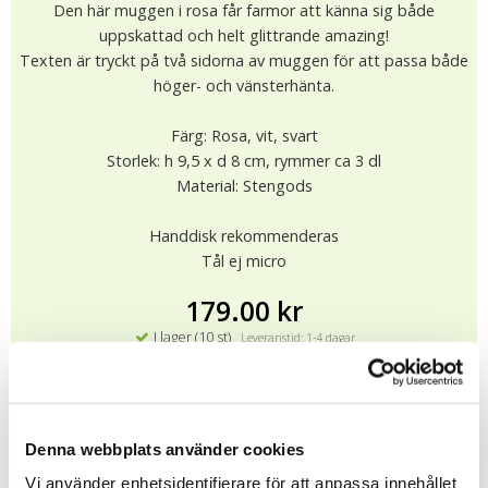
Den här muggen i rosa får farmor att känna sig både
uppskattad och helt glittrande amazing!
Texten är tryckt på två sidorna av muggen för att passa både
höger- och vänsterhänta.
Färg: Rosa, vit, svart
Storlek: h 9,5 x d 8 cm, rymmer ca 3 dl
Material: Stengods
Handdisk rekommenderas
Tål ej micro
179.00 kr
I lager (10 st)
Leveranstid: 1-4 dagar
KÖP
★
★
★
★
★
Denna webbplats använder cookies
12915
Vi använder enhetsidentifierare för att anpassa innehållet