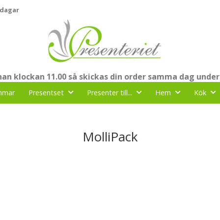
 dagar
nnan klockan 11.00 så skickas din order samma dag under
mmar
Presentset
Presenter till...
Hem
Kök
MolliPack