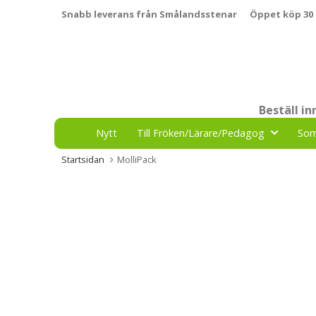
Snabb leverans från Smålandsstenar
Öppet köp 30
Beställ i
Nytt
Till Fröken/Lärare/Pedagog
So
Startsidan
MolliPack