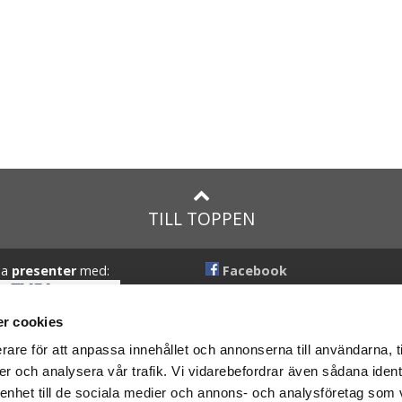
TILL TOPPEN
na
presenter
med:
Facebook
Instagram
r cookies
presenter
med Posten och
rare för att anpassa innehållet och annonserna till användarna, t
er och analysera vår trafik. Vi vidarebefordrar även sådana ident
 enhet till de sociala medier och annons- och analysföretag som 