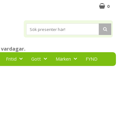
0
 vardagar.
Fritid
Gott
Märken
FYND