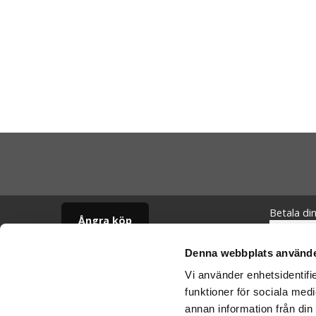
Betala di
Ångra köp
Denna webbplats använde
Cookies
Vi skickar
Vi använder enhetsidentifie
Varumärken
Schenker:
funktioner för sociala medi
Köpvillkor
annan information från din