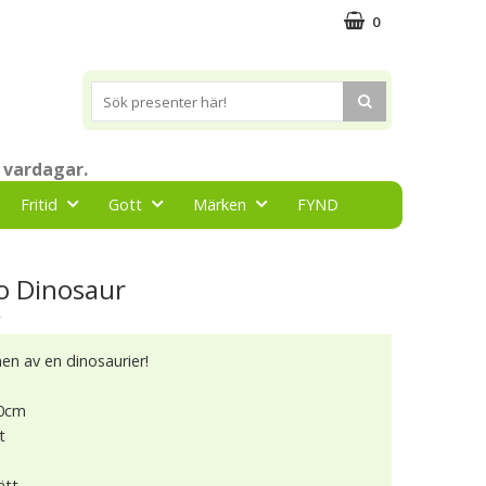
0
 vardagar.
Fritid
Gott
Märken
FYND
o Dinosaur
★
en av en dinosaurier!
60cm
t
ätt.