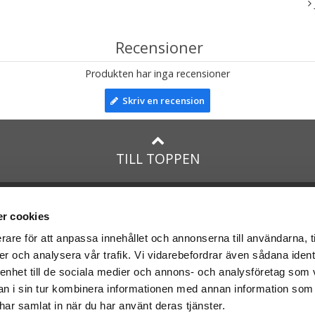
Recensioner
Produkten har inga recensioner
Skriv en recension
TILL TOPPEN
na
presenter
med:
Facebook
r cookies
Instagram
rare för att anpassa innehållet och annonserna till användarna, t
er och analysera vår trafik. Vi vidarebefordrar även sådana ident
presenter
med Posten och
 enhet till de sociala medier och annons- och analysföretag som 
 i sin tur kombinera informationen med annan information som
e har samlat in när du har använt deras tjänster.