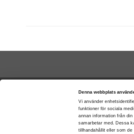
Betala di
Ångra köp
Denna webbplats använde
Vi använder enhetsidentifie
Cookies
funktioner för sociala medi
Vi skickar
Varumärken
Schenker:
annan information från din
Köpvillkor
samarbetar med. Dessa kan
Om oss
tillhandahållit eller som d