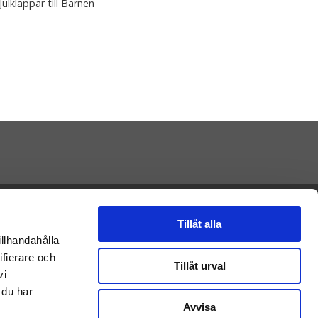
Julklappar till Barnen
Presenteriet AB
Vikaholm
Tillåt alla
33330 Smålandsstenar
illhandahålla
E-mail: Kontakt@presenteriet.se
ifierare och
Tillåt urval
vi
 du har
Avvisa