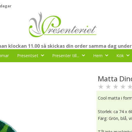
 dagar
nnan klockan 11.00 så skickas din order samma dag under
mmar
Presentset
Presenter till...
Hem
Kök
Matta Din
★
★
★
★
Cool matta i form
Storlek: ca 74 x 
Färg: Grön, blå, vi
Tål inte maskintv