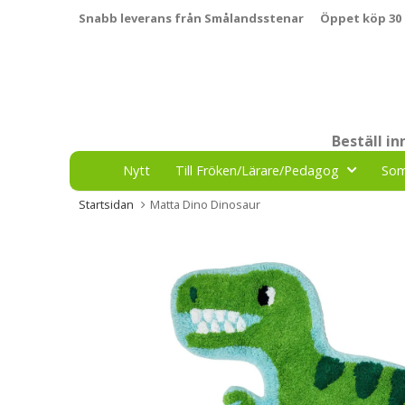
Snabb leverans från Smålandsstenar
Öppet köp 30
Beställ i
Nytt
Till Fröken/Lärare/Pedagog
So
Startsidan
Matta Dino Dinosaur