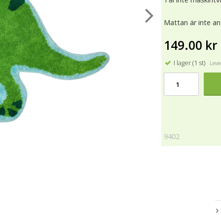
Mattan är inte a
149.00 kr
I lager (1 st)
Lever
9402