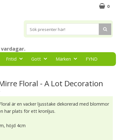
0
 vardagar.
Fritid
Gott
Märken
FYND
Mirre Floral - A Lot Decoration
★
 Floral är en vacker ljusstake dekorerad med blommor
en har plats för ett kronljus.
cm, höjd 4cm