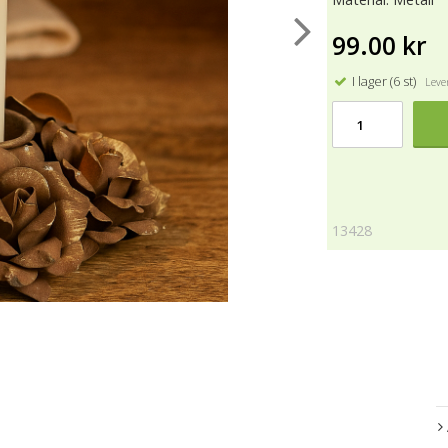
99.00 kr
I lager (6 st)
Lever
13428