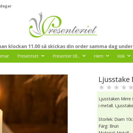
 dagar
nnan klockan 11.00 så skickas din order samma dag under
mmar
Presentset
Presenter till...
Hem
Kök
Ljusstake 
★
★
★
★
Ljusstaken Mirre
i metall. Ljusstak
Storlek: Diam 10
Färg: Brun
Material: Metall