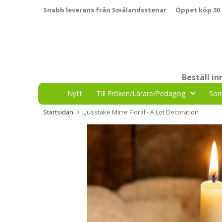
Snabb leverans från Smålandsstenar
Öppet köp 30
Beställ i
Nytt
Till Fröken/Lärare/Pedagog
So
Startsidan
Ljusstake Mirre Floral - A Lot Decoration