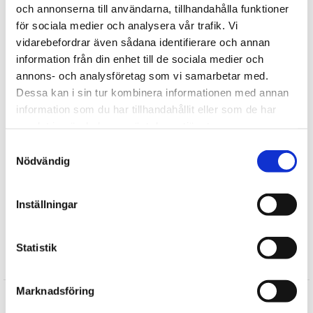
och annonserna till användarna, tillhandahålla funktioner
Upptäck mer
för sociala medier och analysera vår trafik. Vi
vidarebefordrar även sådana identifierare och annan
Hem
information från din enhet till de sociala medier och
Räder
annons- och analysföretag som vi samarbetar med.
Ljusstakar och ljuslyktor
Dessa kan i sin tur kombinera informationen med annan
Julklappar till flickvän
information som du har tillhandahållit eller som de har
Julklappar till henne
samlat in när du har använt deras tjänster.
Julklappar till vännen
Samtyckesval
Julklappsspelet
Nödvändig
Adventsmys
Jul
Inställningar
Julklappar till farmor/mormor
Statistik
Recensioner
Marknadsföring
Produkten har inga recensioner