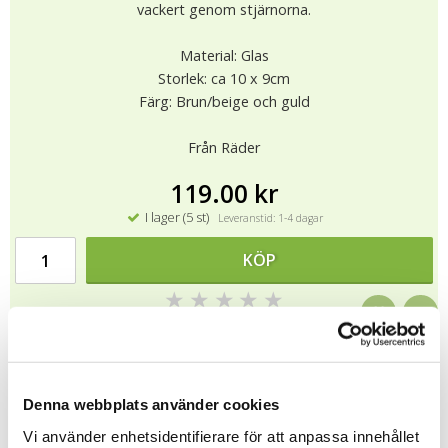
vackert genom stjärnorna.
Material: Glas
Storlek: ca 10 x 9cm
Färg: Brun/beige och guld
Från Räder
119.00 kr
I lager (5 st)
Leveranstid: 1-4 dagar
KÖP
★
★
★
★
★
12991
.
Denna webbplats använder cookies
Tipsa
Vi använder enhetsidentifierare för att anpassa innehållet