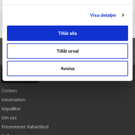
Skriv en recension
Visa detaljer
Du är här
Startsidan
Ljuslykta Stars - Räder
Tillåt alla
Tillåt urval
TILL TOPPEN
Avvisa
Ångra köp
Cookies
Varumärken
Köpvillkor
Om oss
Presenteriet Rabattkod