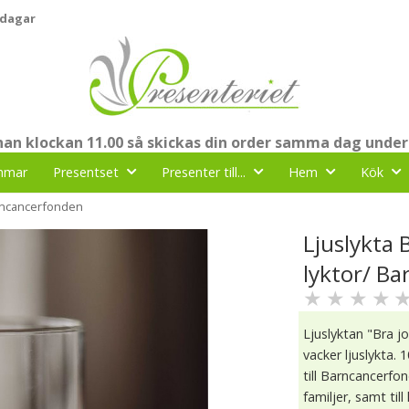
 dagar
nnan klockan 11.00 så skickas din order samma dag under
mmar
Presentset
Presenter till...
Hem
Kök
Barncancerfonden
Ljuslykta B
lyktor/ B
★
★
★
★
Ljuslyktan "Bra j
vacker ljuslykta. 
till Barncancerf
familjer, samt ti