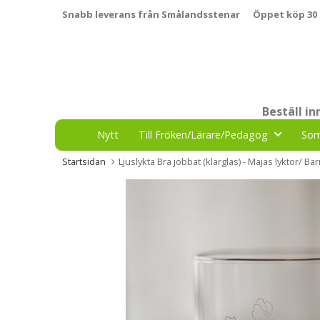
Snabb leverans från Smålandsstenar
Öppet köp 30
Beställ i
Nytt
Till Fröken/Lärare/Pedagog
So
Startsidan
Ljuslykta Bra jobbat (klarglas) - Majas lyktor/ 