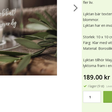
fler liv.
Lyktan bär texte
blommor.
Lyktan har en invä
Storlek: 10 x 10 c
Färg: Klar med vi
Material: Borosili
Lyktan tillhör Ma
lyktorna fram i e
189.00 kr
I lager (9 st)
Lever