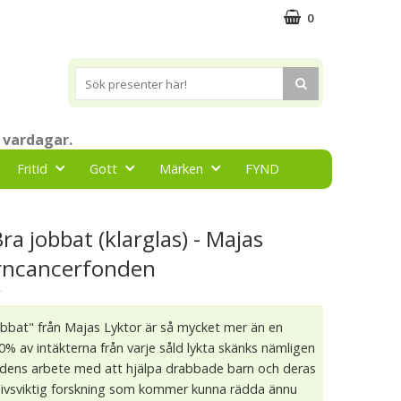
0
 vardagar.
Fritid
Gott
Märken
FYND
ra jobbat (klarglas) - Majas
arncancerfonden
★
obbat" från Majas Lyktor är så mycket mer än en
10% av intäkterna från varje såld lykta skänks nämligen
ondens arbete med att hjälpa drabbade barn och deras
ll livsviktig forskning som kommer kunna rädda ännu