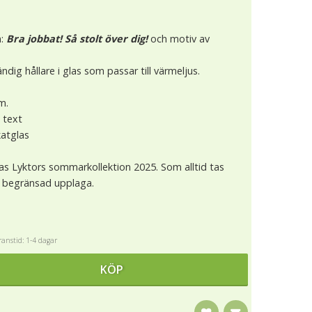
n:
Bra jobbat! Så stolt över dig!
och motiv av
ndig hållare i glas som passar till värmeljus.
m.
t text
katglas
jas Lyktors sommarkollektion 2025. Som alltid tas
n begränsad upplaga.
anstid: 1-4 dagar
KÖP