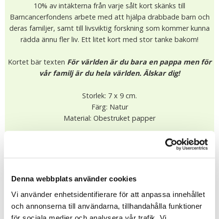
10% av intäkterna från varje sålt kort skänks till
Barncancerfondens arbete med att hjälpa drabbade barn och
deras familjer, samt till livsviktig forskning som kommer kunna
rädda ännu fler liv. Ett litet kort med stor tanke bakom!
Kortet bär texten
För världen är du bara en pappa men för
vår familj är du hela världen. Älskar dig!
Storlek: 7 x 9 cm.
Färg: Natur
Material: Obestruket papper
15.00 kr
I lager (Fler än 10)
Leveranstid: 1-4 dagar
KÖP
Denna webbplats använder cookies
★
★
★
★
★
Vi använder enhetsidentifierare för att anpassa innehållet
13333
och annonserna till användarna, tillhandahålla funktioner
för sociala medier och analysera vår trafik. Vi