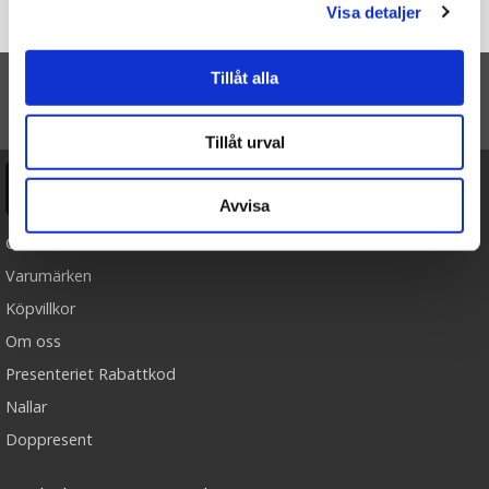
Visa detaljer
Startsidan
Kort "Pappa" (Natur) - Majas lyktor/ Barncancerfonden
Tillåt alla
TILL TOPPEN
Tillåt urval
Ångra köp
Avvisa
Cookies
Varumärken
Köpvillkor
Om oss
Presenteriet Rabattkod
Nallar
Doppresent