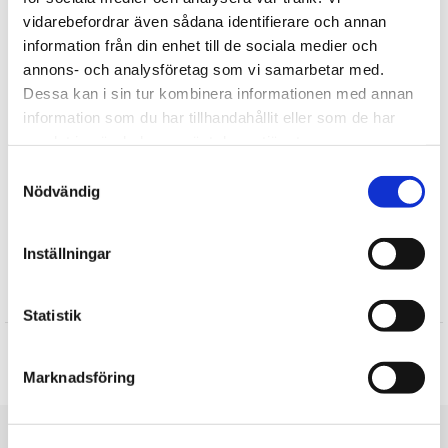
vidarebefordrar även sådana identifierare och annan
Tipsa
information från din enhet till de sociala medier och
annons- och analysföretag som vi samarbetar med.
Dessa kan i sin tur kombinera informationen med annan
Upptäck mer
information som du har tillhandahållit eller som de har
Majas Lyktor
samlat in när du har använt deras tjänster.
Välgörenhetsgåvor
Samtyckesval
Gratulationskort
Nödvändig
Presenter till Pappa
Fars Dag
Inställningar
Recensioner
Statistik
Produkten har inga recensioner
Marknadsföring
Skriv en recension
Du är här