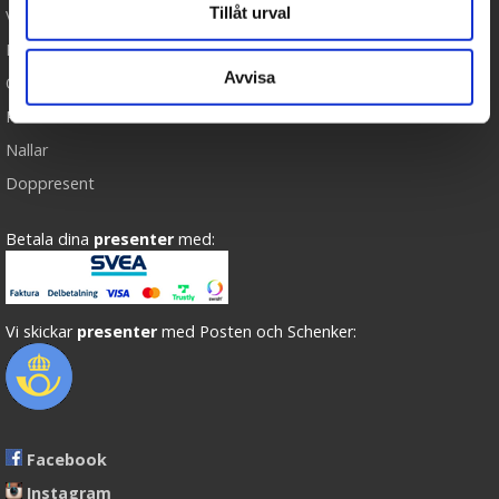
Tillåt urval
Varumärken
Köpvillkor
Avvisa
Om oss
Presenteriet Rabattkod
Nallar
Doppresent
Betala dina
presenter
med:
Vi skickar
presenter
med Posten och Schenker:
Facebook
Instagram