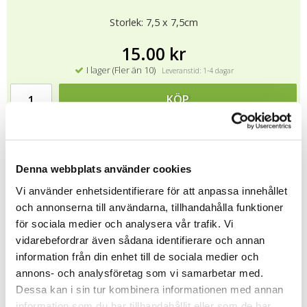
Storlek: 7,5 x 7,5cm
15.00 kr
I lager (Fler än 10)
Leveranstid: 1-4 dagar
KÖP
★
★
★
★
★
7006
Denna webbplats använder cookies
.
Vi använder enhetsidentifierare för att anpassa innehållet
och annonserna till användarna, tillhandahålla funktioner
Tipsa
för sociala medier och analysera vår trafik. Vi
vidarebefordrar även sådana identifierare och annan
Upptäck mer
information från din enhet till de sociala medier och
Gratulationskort
annons- och analysföretag som vi samarbetar med.
Dessa kan i sin tur kombinera informationen med annan
Doppresenter
information som du har tillhandahållit eller som de har