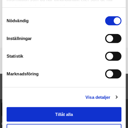
Sköna Ting
samlat in när du har använt deras tjänster.
Samtyckesval
Recensioner
Nödvändig
Produkten har inga recensioner
Inställningar
Skriv en recension
Du är här
Statistik
Startsidan
Kort "På Dopdagen"(gammelrosa)
Marknadsföring
TILL TOPPEN
Visa detaljer
Ångra köp
Tillåt alla
Cookies