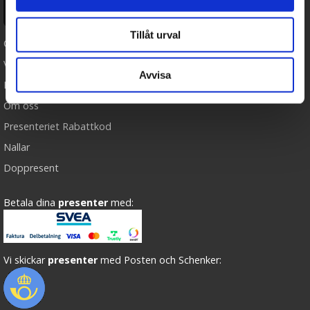
Ångra köp
Tillåt urval
Cookies
Varumärken
Avvisa
Köpvillkor
Om oss
Presenteriet Rabattkod
Nallar
Doppresent
Betala dina
presenter
med:
Vi skickar
presenter
med Posten och Schenker: