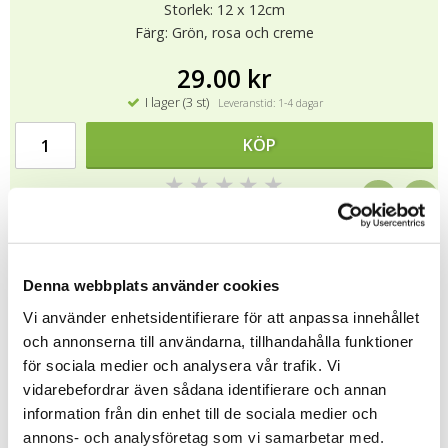
Storlek: 12 x 12cm
Färg: Grön, rosa och creme
29.00 kr
I lager (3 st)
Leveranstid: 1-4 dagar
KÖP
★
★
★
★
★
12494
.
Denna webbplats använder cookies
Tipsa
Vi använder enhetsidentifierare för att anpassa innehållet
och annonserna till användarna, tillhandahålla funktioner
Upptäck mer
för sociala medier och analysera vår trafik. Vi
vidarebefordrar även sådana identifierare och annan
Gratulationskort
information från din enhet till de sociala medier och
Sköna Ting
annons- och analysföretag som vi samarbetar med.