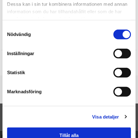
Gå-bort-presenter
Dessa kan i sin tur kombinera informationen med annan
Inflyttningspresenter
information som du har tillhandahållit eller som de har
Sommar
samlat in när du har använt deras tjänster.
Vår
Samtyckesval
Nödvändig
Recensioner
Inställningar
Produkten har inga recensioner
Skriv en recension
Statistik
Du är här
Marknadsföring
Startsidan
Kort med blommotiv (folierad)
Visa detaljer
TILL TOPPEN
Tillåt alla