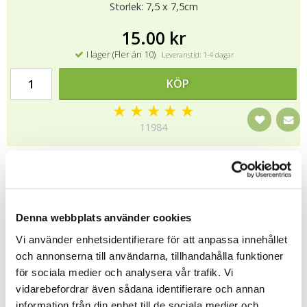
Storlek: 7,5 x 7,5cm
15.00 kr
I lager (Fler än 10)
Leveranstid: 1-4 dagar
KÖP
★
★
★
★
★
11984
.
Tipsa
Denna webbplats använder cookies
Upptäck mer
Vi använder enhetsidentifierare för att anpassa innehållet
och annonserna till användarna, tillhandahålla funktioner
Gratulationskort
för sociala medier och analysera vår trafik. Vi
Till Fröken/Lärare/Pedagog
vidarebefordrar även sådana identifierare och annan
Sköna Ting
information från din enhet till de sociala medier och