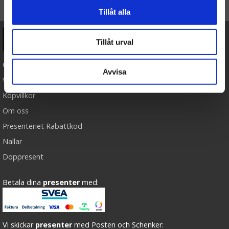
TILL TOPPEN
Tillåt alla
Ångra köp
Tillåt urval
Cookies
Avvisa
Varumärken
Köpvillkor
Om oss
Presenteriet Rabattkod
Nallar
Doppresent
Betala dina
presenter
med:
Vi skickar
presenter
med Posten och Schenker: