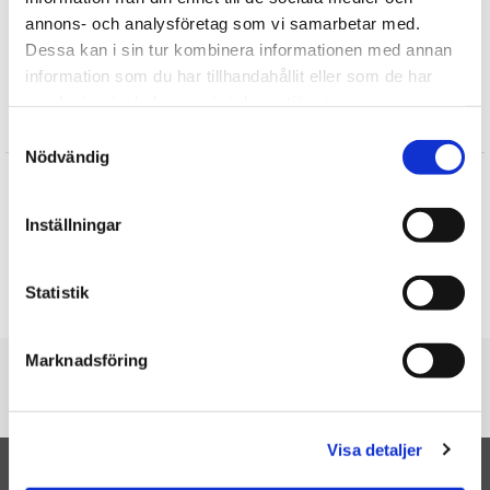
Sommar
annons- och analysföretag som vi samarbetar med.
Presenter till Lärare
Dessa kan i sin tur kombinera informationen med annan
Presenter till Pedagog
information som du har tillhandahållit eller som de har
samlat in när du har använt deras tjänster.
Recensioner
Samtyckesval
Nödvändig
Josefine
★
★
★
★
★
Inställningar
Josefine
★
★
★
★
★
Statistik
Skriv en recension
Marknadsföring
Du är här
Startsidan
Kort "Glad Sommar" (svart/vit)
Visa detaljer