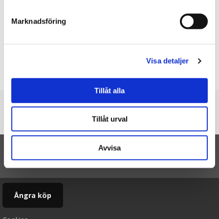
★
★
★
★
★
Marknadsföring
Bestickset, Alfons Åberg, 3
delar
299.00 kr
Visa detaljer
KÖP
Tillåt alla
Du är här
Tillåt urval
Startsidan
Kort "En liten prinsessa"
Avvisa
TILL TOPPEN
Ångra köp