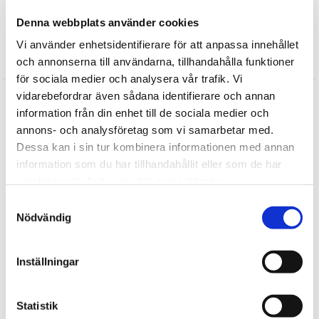
Sköna Ting
Doppresenter
Denna webbplats använder cookies
Vi använder enhetsidentifierare för att anpassa innehållet
Recensioner
och annonserna till användarna, tillhandahålla funktioner
för sociala medier och analysera vår trafik. Vi
Produkten har inga recensioner
vidarebefordrar även sådana identifierare och annan
information från din enhet till de sociala medier och
Skriv en recension
annons- och analysföretag som vi samarbetar med.
Dessa kan i sin tur kombinera informationen med annan
Andra köpte också
information som du har tillhandahållit eller som de har
samlat in när du har använt deras tjänster.
Samtyckesval
Nödvändig
Inställningar
Statistik