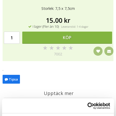
Storlek: 7,5 x 7,5cm
15.00 kr
I lager (Fler än 10)
Leveranstid: 1-4 dagar
KÖP
★
★
★
★
★
7002
.
Tipsa
Upptäck mer
Presenter till Barnet
Gratulationskort