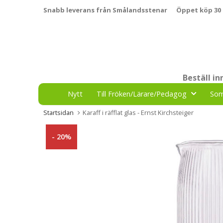
Snabb leverans från Smålandsstenar
Öppet köp 30
Beställ i
Nytt
Till Fröken/Lärare/Pedagog
So
Startsidan
Karaff i räfflat glas - Ernst Kirchsteiger
- 20%