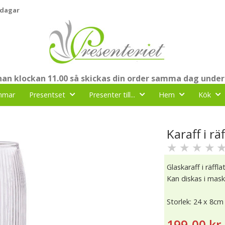
 dagar
nnan klockan 11.00 så skickas din order samma dag under
mmar
Presentset
Presenter till...
Hem
Kök
Karaff i rä
★
★
★
★
Glaskaraff i räffl
Kan diskas i mask
Storlek: 24 x 8cm
199.00 kr