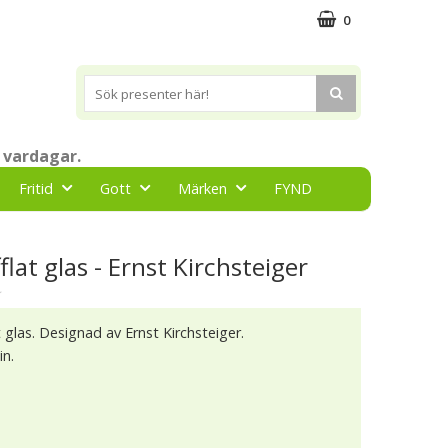
0
 vardagar.
Fritid
Gott
Märken
FYND
fflat glas - Ernst Kirchsteiger
★
at glas. Designad av Ernst Kirchsteiger.
in.