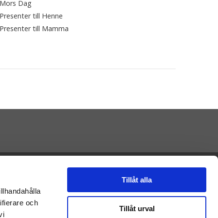
Mors Dag
Presenter till Henne
Presenter till Mamma
Presenteriet AB
Vikaholm
Tillåt alla
33330 Smålandsstenar
illhandahålla
E-mail: Kontakt@presenteriet.se
ifierare och
Tillåt urval
vi