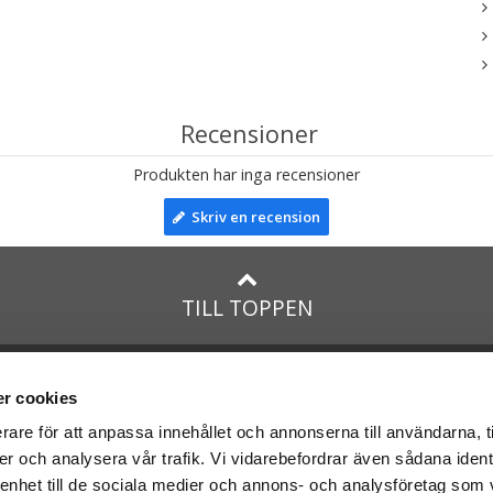
Recensioner
Produkten har inga recensioner
Skriv en recension
TILL TOPPEN
na
presenter
med:
Facebook
r cookies
Instagram
rare för att anpassa innehållet och annonserna till användarna, t
er och analysera vår trafik. Vi vidarebefordrar även sådana ident
presenter
med Posten och
 enhet till de sociala medier och annons- och analysföretag som 