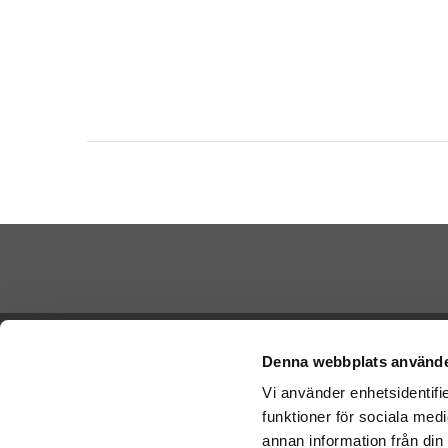
Betala di
Ångra köp
Denna webbplats använde
Vi använder enhetsidentifie
Cookies
funktioner för sociala medi
Vi skickar
Varumärken
Schenker:
annan information från din