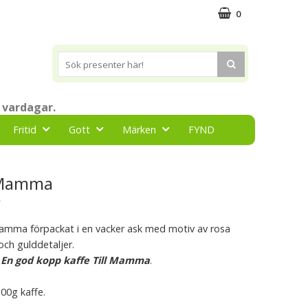
0
 vardagar.
Fritid
Gott
Märken
FYND
l Mamma
★
 mamma förpackat i en vacker ask med motiv av rosa
och gulddetaljer.
n
En god kopp kaffe Till Mamma
.
100g kaffe.