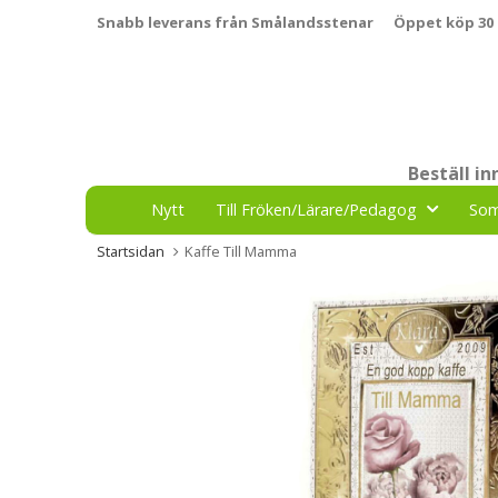
Snabb leverans från Smålandsstenar
Öppet köp 30
Beställ i
Nytt
Till Fröken/Lärare/Pedagog
So
Startsidan
Kaffe Till Mamma