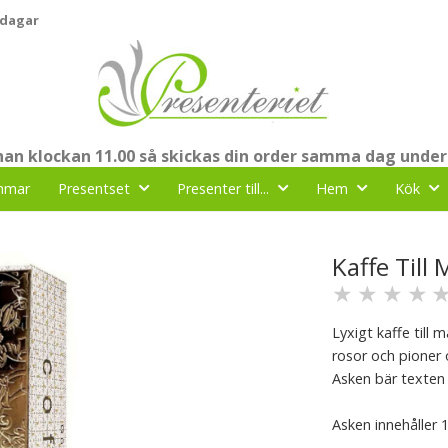
 dagar
nnan klockan 11.00 så skickas din order samma dag under
mmar
Presentset
Presenter till...
Hem
Kök
Kaffe Til
★
★
★
★
Lyxigt kaffe till
rosor och pioner 
Asken bär texte
Asken innehåller 