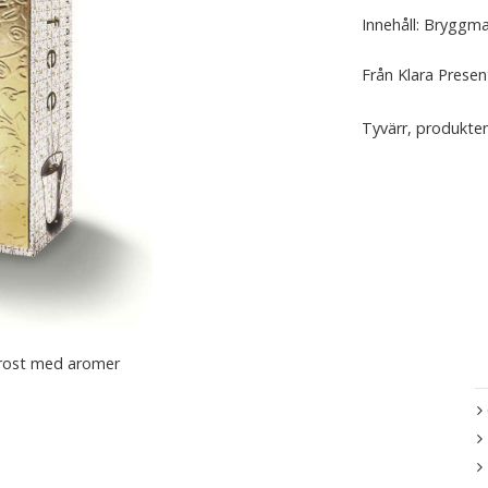
Innehåll: Bryggm
Från Klara Prese
Tyvärr, produkten
anrost med aromer