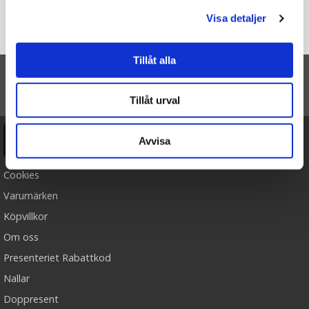
Du är här
Visa detaljer
Startsidan
Julte i plåtburk (röd) - Ernst Kirchsteiger
Tillåt alla
TILL TOPPEN
Tillåt urval
Ångra köp
Avvisa
Cookies
Varumärken
Köpvillkor
Om oss
Presenteriet Rabattkod
Nallar
Doppresent