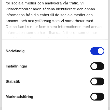
för sociala medier och analysera vår trafik. Vi
Julklappar till honom
vidarebefordrar även sådana identifierare och annan
Julklappar till henne
information från din enhet till de sociala medier och
Ernst Kirchsteiger
annons- och analysföretag som vi samarbetar med.
Julklappar till pojkvän
Dessa kan i sin tur kombinera informationen med annan
Julklappar till mamma
information som du har tillhandahållit eller som de har
Julklappar till Fröken
samlat in när du har använt deras tjänster.
Julklappar till farmor/mormor
Samtyckesval
Julklappar till farfar/morfar
Nödvändig
Julklappar till flickvän
Julklappar till pappa
Inställningar
Recensioner
Statistik
Produkten har inga recensioner
Marknadsföring
Skriv en recension