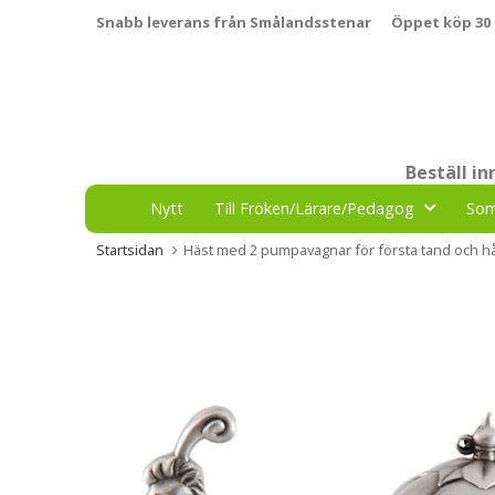
Snabb leverans från Smålandsstenar
Öppet köp 30
Beställ i
Nytt
Till Fröken/Lärare/Pedagog
So
Startsidan
Häst med 2 pumpavagnar för första tand och h