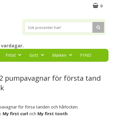
0
 vardagar.
Fritid
Gott
Märken
FYND
2 pumpavagnar för första tand
ck
★
vagnar för försa tanden och hårlocken.
a:
My first curl
och
My first tooth