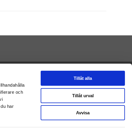
Presenteriet AB
Vikaholm
Tillåt alla
33330 Smålandsstenar
illhandahålla
E-mail: Kontakt@presenteriet.se
ifierare och
Tillåt urval
vi
 du har
Avvisa