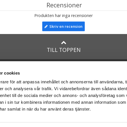
Recensioner
Produkten har inga recensioner
Skriv en recension
TILL TOPPEN
na
presenter
med:
Facebook
r cookies
Instagram
rare för att anpassa innehållet och annonserna till användarna, t
er och analysera vår trafik. Vi vidarebefordrar även sådana ident
presenter
med Posten och
 enhet till de sociala medier och annons- och analysföretag som 
 i sin tur kombinera informationen med annan information som
e har samlat in när du har använt deras tjänster.