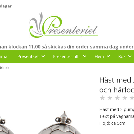
 dagar
nnan klockan 11.00 så skickas din order samma dag under
mmar
Presentset
Presenter till...
Hem
Kök
årlock
Häst med 
och hårlo
★
★
★
★
Häst med 2 pumpa
Text på vagnarn
Höjd: ca 5cm