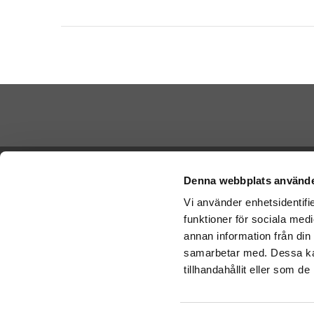
Betala di
Ångra köp
Denna webbplats använde
Vi använder enhetsidentifie
Cookies
funktioner för sociala medi
Vi skickar
Varumärken
Schenker:
annan information från din
Köpvillkor
samarbetar med. Dessa kan
Om oss
tillhandahållit eller som d
Presenteriet Rabattkod
Nallar