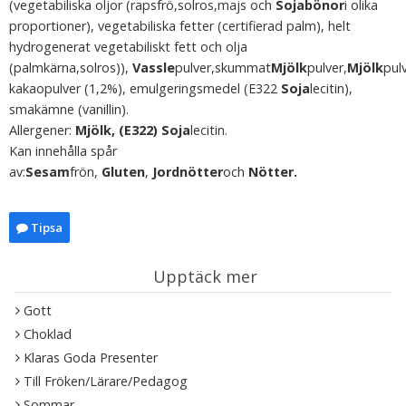
(vegetabiliska oljor (rapsfrö,solros,majs och
Sojabönor
i olika
proportioner), vegetabiliska fetter (certifierad palm), helt
hydrogenerat vegetabiliskt fett och olja
(palmkärna,solros)),
Vassle
pulver,skummat
Mjölk
pulver,
Mjölk
pul
kakaopulver (1,2%), emulgeringsmedel (E322
Soja
lecitin),
smakämne (vanillin).
Allergener:
Mjölk, (E322) Soja
lecitin.
Kan innehålla spår
av:
Sesam
frön,
Gluten
,
Jordnötter
och
Nötter.
Tipsa
Upptäck mer
Gott
Choklad
Klaras Goda Presenter
Till Fröken/Lärare/Pedagog
Sommar