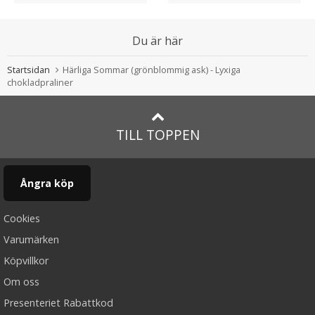
Du är här
Startsidan
Härliga Sommar (grönblommig ask) - Lyxiga
chokladpraliner
TILL TOPPEN
Ångra köp
Cookies
Varumärken
Köpvillkor
Om oss
Presenteriet Rabattkod