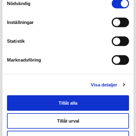
Nödvändig
Visa alla recensioner (5)
Inställningar
Skriv en recension
Andra köpte också
Statistik
Marknadsföring
Visa detaljer
Tillåt alla
★
★
★
★
★
★
★
★
★
★
Tillåt urval
Jordgubbssaft -
Rabarbersaft -
Sockerbageriet
Sockerbageriet