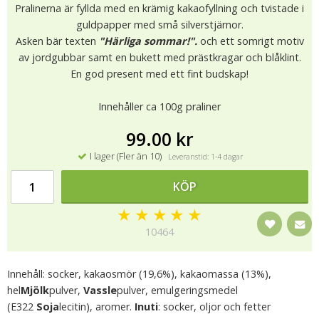
Pralinerna är fyllda med en krämig kakaofyllning och tvistade i
guldpapper med små silverstjärnor.
Asken bär texten
"Härliga sommar!".
och ett somrigt motiv
av jordgubbar samt en bukett med prästkragar och blåklint.
En god present med ett fint budskap!
Innehåller ca 100g praliner
99.00 kr
I lager (Fler än 10)
Leveranstid: 1-4 dagar
KÖP
★
★
★
★
★
10464
Innehåll: socker, kakaosmör (19,6%), kakaomassa (13%),
hel
Mjölk
pulver,
Vassle
pulver, emulgeringsmedel
(E322
Soja
lecitin), aromer.
Inuti
: socker, oljor och fetter