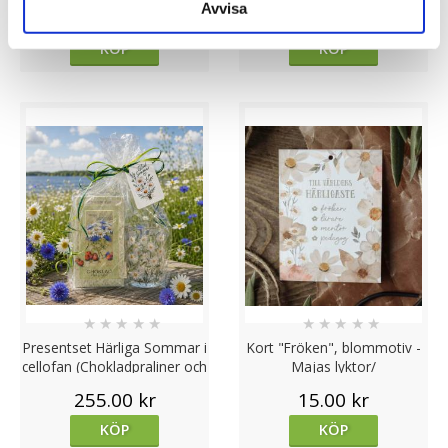
Avvisa
95.00 kr
95.00 kr
KÖP
KÖP
★
★
★
★
★
★
★
★
★
★
Presentset Härliga Sommar i
Kort "Fröken", blommotiv -
cellofan (Chokladpraliner och
Majas lyktor/
ljuslykta)
Barncancerfonden
255.00 kr
15.00 kr
KÖP
KÖP