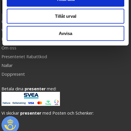
Ångra köp
Tillåt urval
Cookies
Varumärken
Avvisa
Köpvillkor
Om oss
Presenteriet Rabattkod
Nallar
Doppresent
Betala dina
presenter
med:
Vi skickar
presenter
med Posten och Schenker: