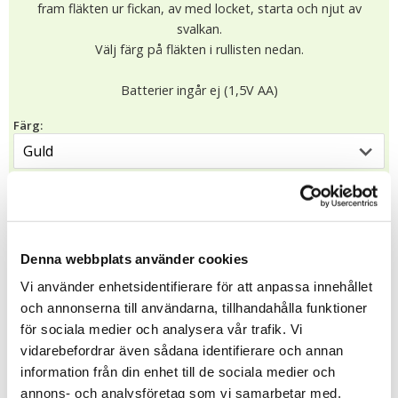
fram fläkten ur fickan, av med locket, starta och njut av
svalkan.
Välj färg på fläkten i rullisten nedan.
Batterier ingår ej (1,5V AA)
Färg:
95.00 kr
I lager (2 st)
Leveranstid: 1-4 dagar
KÖP
Denna webbplats använder cookies
★
★
★
★
★
Vi använder enhetsidentifierare för att anpassa innehållet
12044
och annonserna till användarna, tillhandahålla funktioner
för sociala medier och analysera vår trafik. Vi
vidarebefordrar även sådana identifierare och annan
information från din enhet till de sociala medier och
Tipsa
annons- och analysföretag som vi samarbetar med.