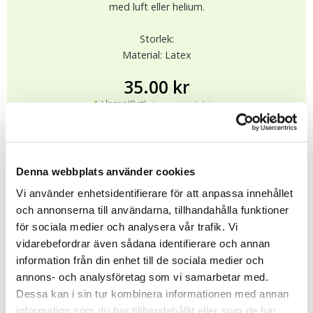
med luft eller helium.
Storlek:
Material: Latex
35.00 kr
I lager (8 st)
Leveranstid: 1-4 dagar
KÖP
★
★
★
★
★
Denna webbplats använder cookies
12096
Vi använder enhetsidentifierare för att anpassa innehållet
och annonserna till användarna, tillhandahålla funktioner
för sociala medier och analysera vår trafik. Vi
Tipsa
vidarebefordrar även sådana identifierare och annan
information från din enhet till de sociala medier och
Upptäck mer
annons- och analysföretag som vi samarbetar med.
Halloween
Dessa kan i sin tur kombinera informationen med annan
information som du har tillhandahållit eller som de har
Höst