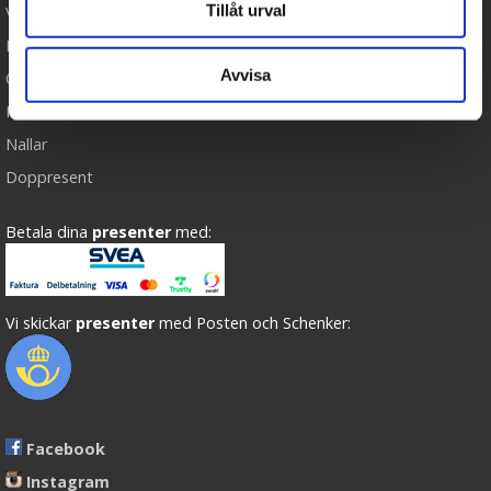
Tillåt urval
Varumärken
Köpvillkor
Avvisa
Om oss
Presenteriet Rabattkod
Nallar
Doppresent
Betala dina
presenter
med:
Vi skickar
presenter
med Posten och Schenker:
Facebook
Instagram