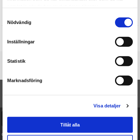
samlat in när du har använt deras tjänster.
Samtyckesval
Recensioner
Nödvändig
Produkten har inga recensioner
Inställningar
Skriv en recension
Du är här
Statistik
Startsidan
Halloweenballonger med 4 olika motiv
Marknadsföring
TILL TOPPEN
Visa detaljer
Ångra köp
Tillåt alla
Cookies