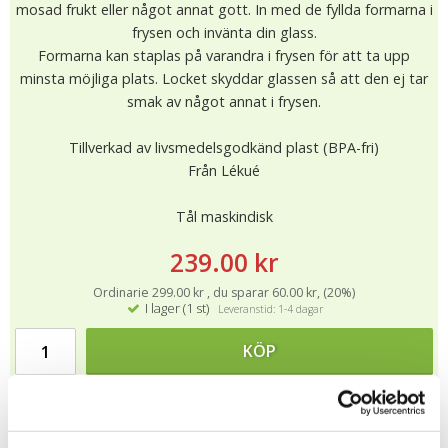
mosad frukt eller något annat gott. In med de fyllda formarna i
frysen och invänta din glass.
Formarna kan staplas på varandra i frysen för att ta upp
minsta möjliga plats. Locket skyddar glassen så att den ej tar
smak av något annat i frysen.
Tillverkad av livsmedelsgodkänd plast (BPA-fri)
Från Lékué
Tål maskindisk
239.00 kr
Ordinarie 299.00 kr , du sparar 60.00 kr, (20%)
I lager (1 st)
Leveranstid: 1-4 dagar
KÖP
★
★
★
★
★
9051