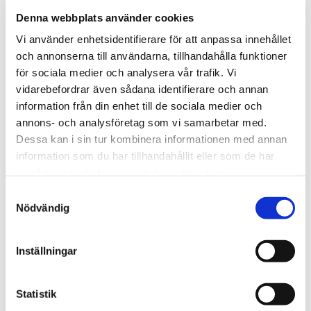
Denna webbplats använder cookies
Vi använder enhetsidentifierare för att anpassa innehållet
och annonserna till användarna, tillhandahålla funktioner
för sociala medier och analysera vår trafik. Vi
Tipsa
vidarebefordrar även sådana identifierare och annan
information från din enhet till de sociala medier och
Upptäck mer
annons- och analysföretag som vi samarbetar med.
Dessa kan i sin tur kombinera informationen med annan
Julklappsspelet
information som du har tillhandahållit eller som de har
Smarta Saker
samlat in när du har använt deras tjänster.
Hjälpmedel och redskap
Kök
Samtyckesval
Nödvändig
Presenter till Morfar/Farfar
Övrigt Kök
Lékué Köksredskap
Inställningar
Gå-bort-presenter
Julklappar till henne
Statistik
Julklappar till honom