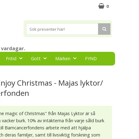
0
 vardagar.
Fritid
Gott
Märken
FYND
njoy Christmas - Majas lyktor/
erfonden
★
he magic of Christmas" från Majas Lyktor är så
vacker burk. 10% av intäkterna från varje såld burk
till Barncancerfondens arbete med att hjälpa
 deras familjer, samt till livsviktig forskning som