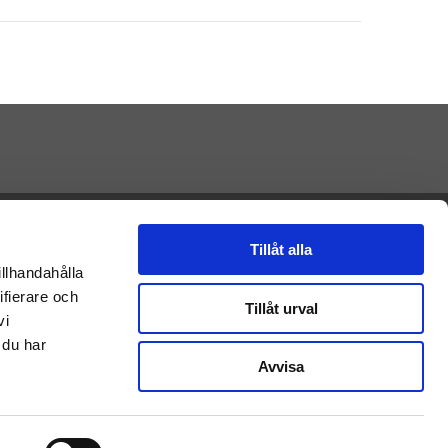
Presenteriet AB
Vikaholm
Tillåt alla
33330 Smålandsstenar
illhandahålla
E-mail: Kontakt@presenteriet.se
ifierare och
Tillåt urval
vi
 du har
Avvisa