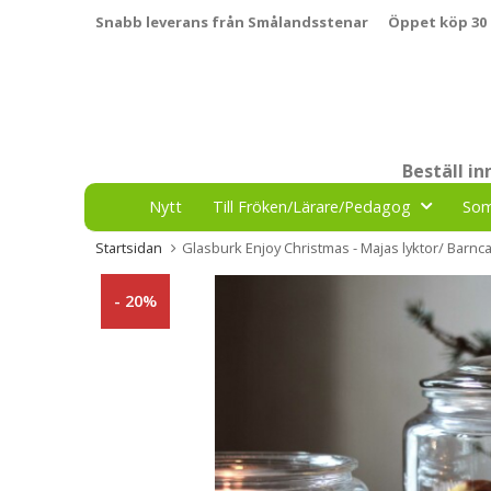
Snabb leverans från Smålandsstenar
Öppet köp 30
Beställ i
Nytt
Till Fröken/Lärare/Pedagog
So
Startsidan
Glasburk Enjoy Christmas - Majas lyktor/ Barn
- 20%