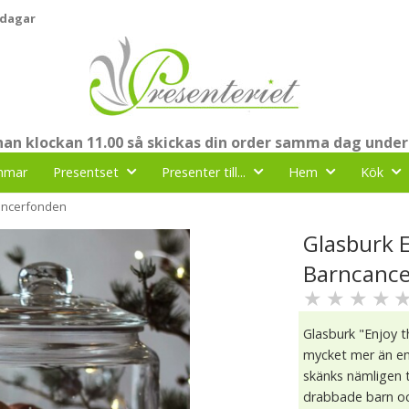
 dagar
nnan klockan 11.00 så skickas din order samma dag under
mmar
Presentset
Presenter till...
Hem
Kök
cancerfonden
Glasburk E
Barncanc
★
★
★
★
Glasburk "Enjoy t
mycket mer än en 
skänks nämligen 
drabbade barn och