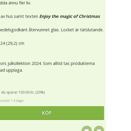
a ännu fler liv.
 av hus samt texten
Enjoy the magic of Christmas
smedelsgodkänt återvunnet glas. Locket är tätslutande.
 24 (29,2) cm
tors julkollektion 2024. Som alltid tas produkterna
sad upplaga.
, du sparar 100.00 kr, (20%)
anstid: 1-4 dagar
KÖP