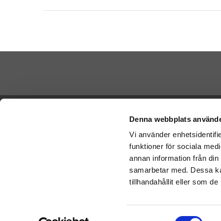
Betala di
Ångra köp
Denna webbplats använde
Vi använder enhetsidentifie
Cookies
funktioner för sociala medi
Vi skickar
Varumärken
Schenker:
annan information från din
Köpvillkor
samarbetar med. Dessa kan
Om oss
tillhandahållit eller som d
Presenteriet Rabattkod
Nallar
Samtyckesval