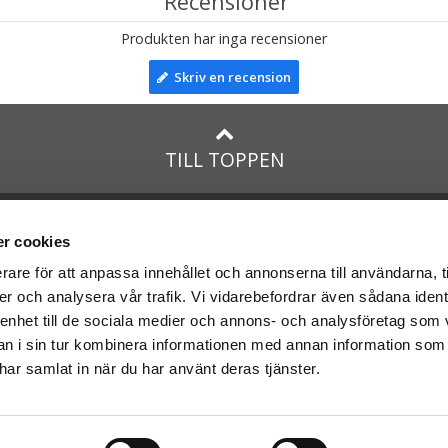
Recensioner
Produkten har inga recensioner
Skriv en recension
TILL TOPPEN
na
presenter
med:
Facebook
r cookies
Instagram
rare för att anpassa innehållet och annonserna till användarna, t
er och analysera vår trafik. Vi vidarebefordrar även sådana ident
presenter
med Posten och
 enhet till de sociala medier och annons- och analysföretag som 
 i sin tur kombinera informationen med annan information som
e har samlat in när du har använt deras tjänster.