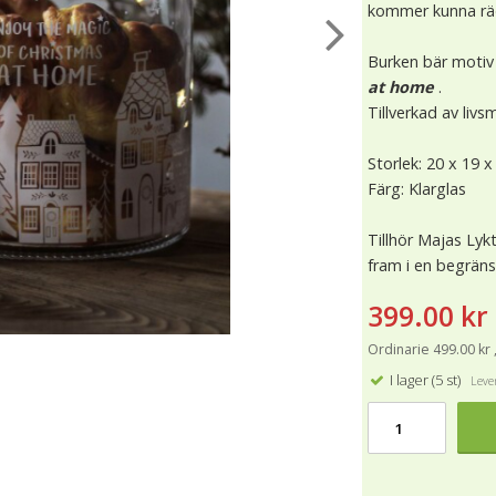
kommer kunna rädd
Burken bär motiv
at home
.
Tillverkad av liv
Storlek: 20 x 19 x
Färg: Klarglas
Tillhör Majas Lyk
fram i en begrän
399.00 kr
Ordinarie 499.00 kr 
I lager (5 st)
Lever