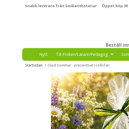
Snabb leverans från Smålandsstenar
Öppet köp 30
Beställ i
Nytt
Till Fröken/Lärare/Pedagog
So
Startsidan
Glad Sommar - presentset i cellofan