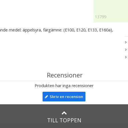
13799
erande medel: äppelsyra, färgämne: (E100, E120, E133, E160a),
Recensioner
Produkten har inga recensioner
Skriv en recension
TILL TOPPEN