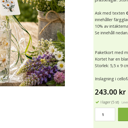
Ask med texten
innehåller färggla
10% av intäkterna
Se innehåll nedan
Paketkort med mo
Kortet har en blan
Storlek: 5,5 x 9 c
Inslagning i cellof
243.00 kr
I lager (5 st)
Lever