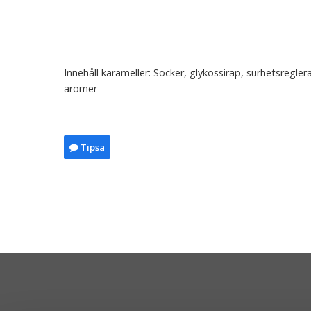
Innehåll karameller: Socker, glykossirap, surhetsregl
aromer
Tipsa