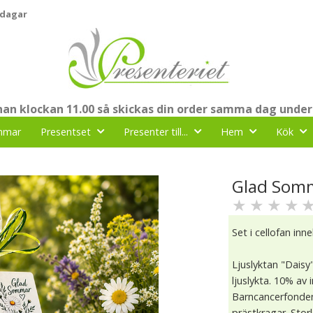
 dagar
nnan klockan 11.00 så skickas din order samma dag under
mmar
Presentset
Presenter till...
Hem
Kök
Glad Somma
★
★
★
★
Set i cellofan inn
Ljuslyktan "Daisy
ljuslykta. 10% av 
Barncancerfonden.
prästkragar. Storl