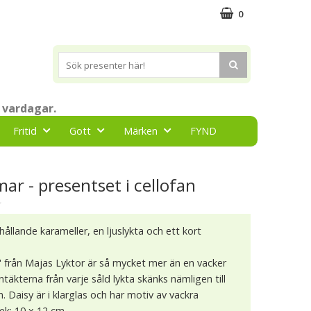
0
 vardagar.
Fritid
Gott
Märken
FYND
r - presentset i cellofan
★
ehållande karameller, en ljuslykta och ett kort
" från Majas Lyktor är så mycket mer än en vacker
intäkterna från varje såld lykta skänks nämligen till
 Daisy är i klarglas och har motiv av vackra
ek: 10 x 12 cm.