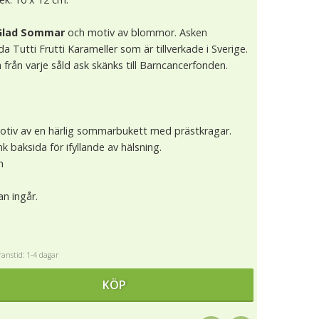
Glad Sommar
och motiv av blommor. Asken
da Tutti Frutti Karameller som är tillverkade i Sverige.
 från varje såld ask skänks till Barncancerfonden.
.
tiv av en härlig sommarbukett med prästkragar.
k baksida för ifyllande av hälsning.
m
an ingår.
anstid: 1-4 dagar
KÖP