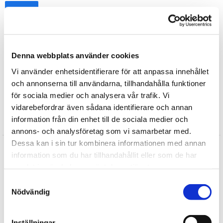
Tipsa
Upptäck mer
Julklappar till Barnen
Denna webbplats använder cookies
Presenter till Barnet
Vi använder enhetsidentifierare för att anpassa innehållet
Till Barnens kalaspåse
och annonserna till användarna, tillhandahålla funktioner
Sommar
för sociala medier och analysera vår trafik. Vi
vidarebefordrar även sådana identifierare och annan
information från din enhet till de sociala medier och
Recensioner
annons- och analysföretag som vi samarbetar med.
Dessa kan i sin tur kombinera informationen med annan
Produkten har inga recensioner
information som du har tillhandahållit eller som de har
Skriv en recension
samlat in när du har använt deras tjänster.
Samtyckesval
Andra köpte också
Nödvändig
Inställningar