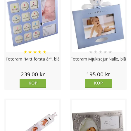
★
★
★
★
★
★
★
★
★
★
Fotoram "Mitt första år", blå
Fotoram Mjukisdjur Nalle, blå
239.00 kr
195.00 kr
KÖP
KÖP