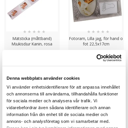
★
★
★
★
★
★
★
★
★
★
Mätsticka (måttband)
Fotoram, Lilla jag, för hand o
Mjukisdjur Kanin, rosa
fot 22,5x17cm
359.00 kr
429.00 kr
KÖP
BEVAKA
Denna webbplats använder cookies
Vi använder enhetsidentifierare för att anpassa innehållet
och annonserna till användarna, tillhandahålla funktioner
för sociala medier och analysera vår trafik. Vi
vidarebefordrar även sådana identifierare och annan
information från din enhet till de sociala medier och
annons- och analysföretag som vi samarbetar med.