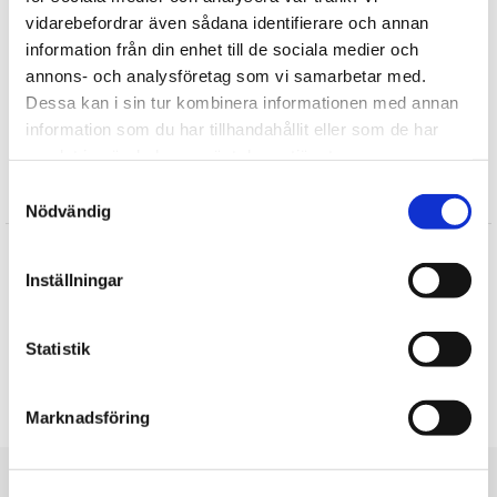
vidarebefordrar även sådana identifierare och annan
Julklappar till pappa
information från din enhet till de sociala medier och
Julklappar till pojkvän
annons- och analysföretag som vi samarbetar med.
Julklappar till vännen
Dessa kan i sin tur kombinera informationen med annan
Julklappsspelet
information som du har tillhandahållit eller som de har
samlat in när du har använt deras tjänster.
Samtyckesval
Recensioner
Nödvändig
Kent
★
★
★
★
★
Inställningar
mycket bra
Jennifer
Statistik
★
★
★
★
★
Såg ut som förväntat
Skriv en recension
Marknadsföring
Du är här