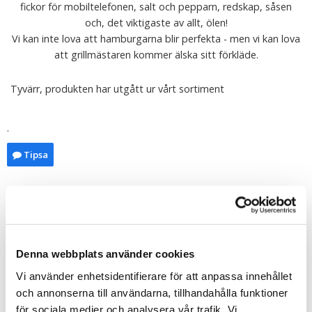
fickor för mobiltelefonen, salt och pepparn, redskap, såsen
och, det viktigaste av allt, ölen!
Vi kan inte lova att hamburgarna blir perfekta - men vi kan lova
att grillmästaren kommer älska sitt förkläde.
Tyvärr, produkten har utgått ur vårt sortiment
.
Tipsa
Upptäck mer
Jul
Roliga Presenter
Denna webbplats använder cookies
Kök
Fars Dag
Vi använder enhetsidentifierare för att anpassa innehållet
Gå-bort-presenter
och annonserna till användarna, tillhandahålla funktioner
Julklappar till honom
för sociala medier och analysera vår trafik. Vi