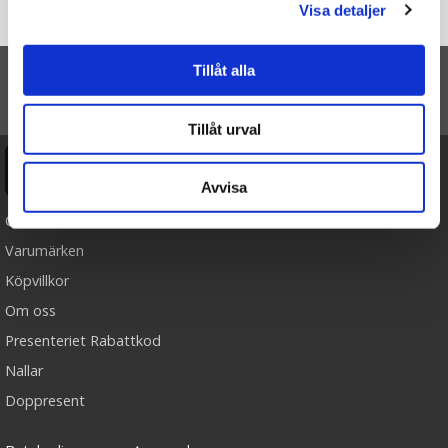
Visa detaljer
Startsidan
Förkläde Top Chef - Grillmästarens förkläde
Tillåt alla
TILL TOPPEN
Tillåt urval
Ångra köp
Avvisa
Cookies
Varumärken
Köpvillkor
Om oss
Presenteriet Rabattkod
Nallar
Doppresent