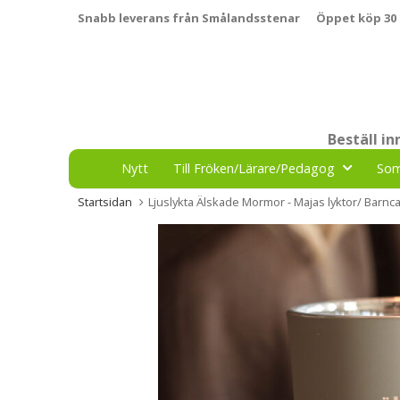
Snabb leverans från Smålandsstenar
Öppet köp 30
Beställ i
Nytt
Till Fröken/Lärare/Pedagog
So
Startsidan
Ljuslykta Älskade Mormor - Majas lyktor/ Barn