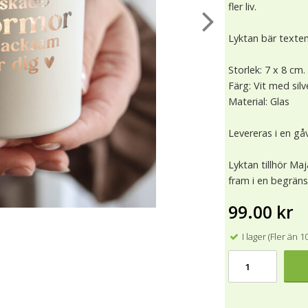
fler liv.
Lyktan bär texte
Storlek: 7 x 8 cm.
Färg: Vit med silv
Material: Glas
Levereras i en g
Lyktan tillhör Maj
fram i en begrän
99.00 kr
I lager (Fler än 1