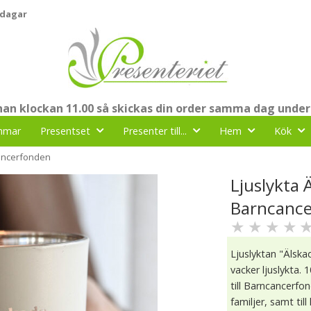
 dagar
nnan klockan 11.00 så skickas din order samma dag under
mmar
Presentset
Presenter till...
Hem
Kök
cancerfonden
Ljuslykta 
Barncanc
★
★
★
★
Ljuslyktan "Älsk
vacker ljuslykta. 
till Barncancerf
familjer, samt ti