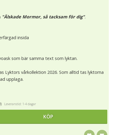
n
"Älskade Mormor, så tacksam för dig"
.
erfärgad insida
åvoask som bär samma text som lyktan.
as Lyktors vårkollektion 2026. Som alltid tas lyktorna
sad upplaga.
0)
Leveranstid: 1-4 dagar
KÖP