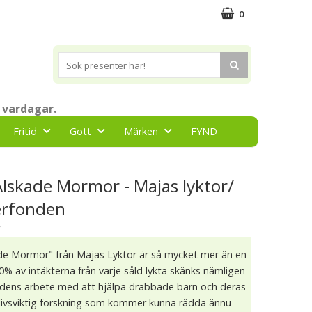
0
 vardagar.
Fritid
Gott
Märken
FYND
Älskade Mormor - Majas lyktor/
erfonden
★
ade Mormor" från Majas Lyktor är så mycket mer än en
10% av intäkterna från varje såld lykta skänks nämligen
ondens arbete med att hjälpa drabbade barn och deras
ll livsviktig forskning som kommer kunna rädda ännu