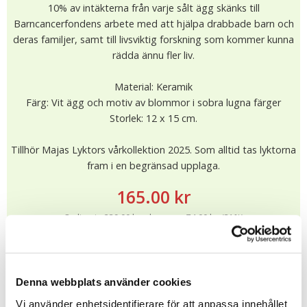
10% av intäkterna från varje sålt ägg skänks till
Barncancerfondens arbete med att hjälpa drabbade barn och
deras familjer, samt till livsviktig forskning som kommer kunna
rädda ännu fler liv.
Material: Keramik
Färg: Vit ägg och motiv av blommor i sobra lugna färger
Storlek: 12 x 15 cm.
Tillhör Majas Lyktors vårkollektion 2025. Som alltid tas lyktorna
fram i en begränsad upplaga.
165.00 kr
Ordinarie 239.00 kr , du sparar 74.00 kr, (31%)
I lager (Fler än 10)
Leveranstid: 1-4 dagar
KÖP
★
★
★
★
★
Denna webbplats använder cookies
13105
Vi använder enhetsidentifierare för att anpassa innehållet