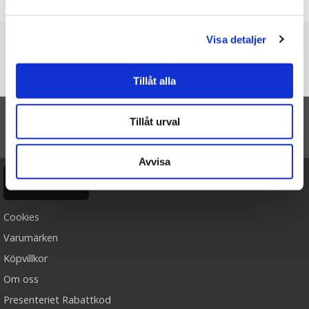
Skriv en recension
Visa detaljer
Du är här
Startsidan
Floral Decor Ägg (stående) - Majas lyktor/
Tillåt alla
Barncancerfonden
Tillåt urval
TILL TOPPEN
Avvisa
Ångra köp
Cookies
Varumärken
Köpvillkor
Om oss
Presenteriet Rabattkod