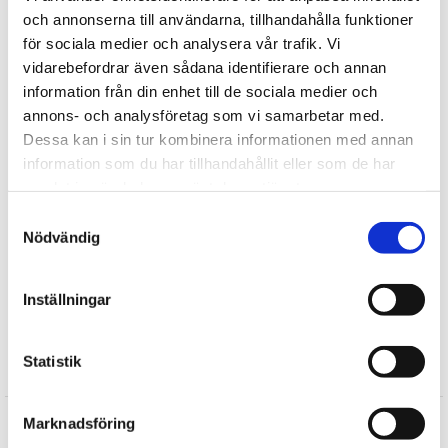
och annonserna till användarna, tillhandahålla funktioner
för sociala medier och analysera vår trafik. Vi
Tipsa
vidarebefordrar även sådana identifierare och annan
information från din enhet till de sociala medier och
annons- och analysföretag som vi samarbetar med.
Upptäck mer
Dessa kan i sin tur kombinera informationen med annan
Välgörenhetsgåvor
information som du har tillhandahållit eller som de har
Majas Lyktor
samlat in när du har använt deras tjänster.
Hem
Samtyckesval
Påsk
Nödvändig
Dekorationer
Påskdekorationer
Inställningar
FYND
Statistik
Recensioner
Produkten har inga recensioner
Marknadsföring