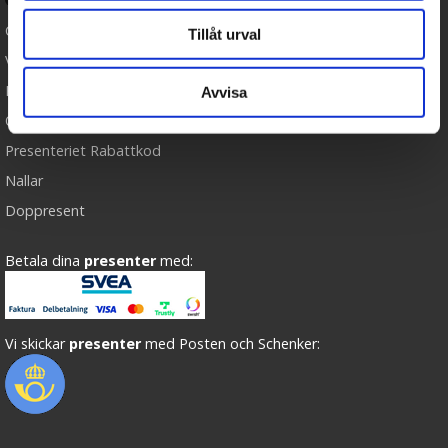
Cookies
Tillåt urval
Varumärken
Köpvillkor
Avvisa
Om oss
Presenteriet Rabattkod
Nallar
Doppresent
Betala dina
presenter
med:
Vi skickar
presenter
med Posten och Schenker: