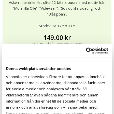
Asken innehåller 4st olika 12-bitars pussel med motiv från
”Mors lilla Olle”, ”Videvisan”, ”Sov du lilla videung” och
”Blåsippan”.
Storlek: ca 17.5 x 11.5
149.00 kr
I lager (1 st)
Leveranstid: 1-4 dagar
KÖP
★
★
★
★
★
Denna webbplats använder cookies
12183
Vi använder enhetsidentifierare för att anpassa innehållet
och annonserna till användarna, tillhandahålla funktioner
för sociala medier och analysera vår trafik. Vi
Tipsa
vidarebefordrar även sådana identifierare och annan
information från din enhet till de sociala medier och
Upptäck mer
annons- och analysföretag som vi samarbetar med.
Presenter till Barnet
Dessa kan i sin tur kombinera informationen med annan