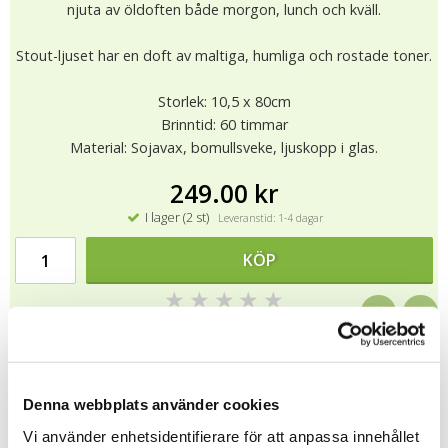
njuta av öldoften både morgon, lunch och kväll.
Stout-ljuset har en doft av maltiga, humliga och rostade toner.
Storlek: 10,5 x 80cm
Brinntid: 60 timmar
Material: Sojavax, bomullsveke, ljuskopp i glas.
249.00 kr
I lager (2 st)
Leveranstid: 1-4 dagar
KÖP
★
★
★
★
★
10080
.
Denna webbplats använder cookies
Tipsa
Vi använder enhetsidentifierare för att anpassa innehållet