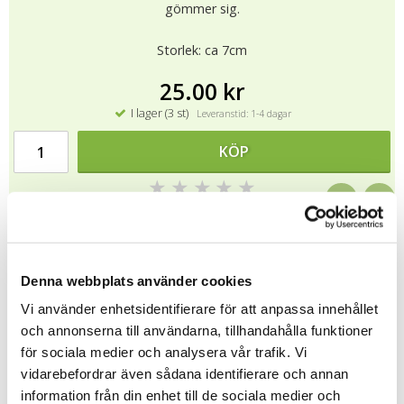
gömmer sig.
Storlek: ca 7cm
25.00 kr
I lager (3 st)
Leveranstid: 1-4 dagar
KÖP
★
★
★
★
★
11206
Denna webbplats använder cookies
Tipsa
Vi använder enhetsidentifierare för att anpassa innehållet
och annonserna till användarna, tillhandahålla funktioner
Upptäck mer
för sociala medier och analysera vår trafik. Vi
vidarebefordrar även sådana identifierare och annan
Jul
information från din enhet till de sociala medier och