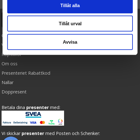
Tillåt alla
Ångra köp
Tillåt urval
Cookies
Avvisa
Varumärken
Köpvillkor
Om oss
Presenteriet Rabattkod
Nallar
Doppresent
Betala dina
presenter
med:
Vi skickar
presenter
med Posten och Schenker: