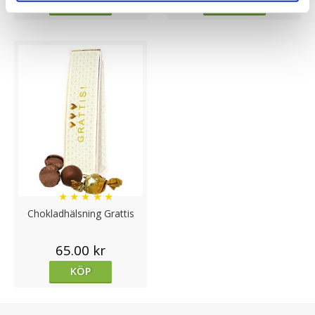
KÖP
KÖP
★
★
★
★
★
Chokladhälsning Grattis
65.00 kr
KÖP