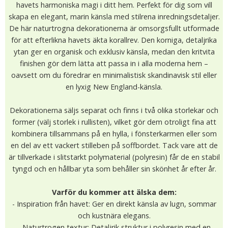
havets harmoniska magi i ditt hem. Perfekt för dig som vill
skapa en elegant, marin känsla med stilrena inredningsdetaljer.
De här naturtrogna dekorationerna är omsorgsfullt utformade
för att efterlikna havets äkta korallrev. Den korniga, detaljrika
ytan ger en organisk och exklusiv känsla, medan den kritvita
finishen gör dem lätta att passa in i alla moderna hem –
oavsett om du föredrar en minimalistisk skandinavisk stil eller
en lyxig New England-känsla.
Dekorationerna säljs separat och finns i två olika storlekar och
former (välj storlek i rullisten), vilket gör dem otroligt fina att
kombinera tillsammans på en hylla, i fönsterkarmen eller som
en del av ett vackert stilleben på soffbordet. Tack vare att de
är tillverkade i slitstarkt polymaterial (polyresin) får de en stabil
tyngd och en hållbar yta som behåller sin skönhet år efter år.
Varför du kommer att älska dem:
- Inspiration från havet: Ger en direkt känsla av lugn, sommar
och kustnära elegans.
- Naturtrogen textur: Detaljrik struktur i polyresin med en