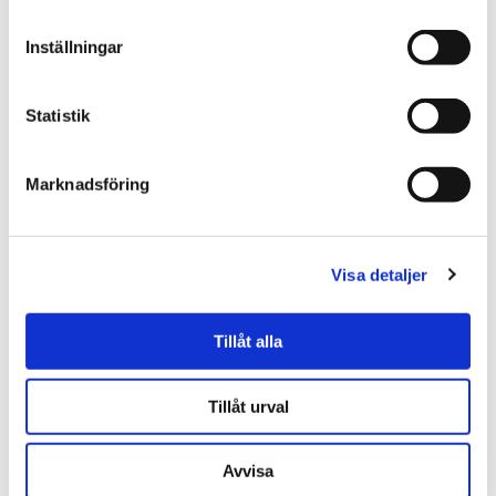
Skriv en recension
Inställningar
Andra köpte också
Statistik
Marknadsföring
Visa detaljer
Tillåt alla
★
★
★
★
★
★
★
★
★
★
Tillåt urval
Presentset Citron
Skål Korall (vit), 24cm i diam.
(Anteckningsbok, pennor &
doftljus)
269.00 kr
99.00 kr
Avvisa