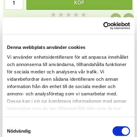
KÖP
★
★
★
★
★
13855
Tipsa
Denna webbplats använder cookies
Vi använder enhetsidentifierare för att anpassa innehållet
Upptäck mer
och annonserna till användarna, tillhandahålla funktioner
för sociala medier och analysera vår trafik. Vi
A Lot Decoration
vidarebefordrar även sådana identifierare och annan
Hem
information från din enhet till de sociala medier och
Mors Dag
annons- och analysföretag som vi samarbetar med.
Sommar
Dessa kan i sin tur kombinera informationen med annan
Dekorationer
information som du har tillhandahållit eller som de har
samlat in när du har använt deras tjänster.
Recensioner
Samtyckesval
Nödvändig
Produkten har inga recensioner