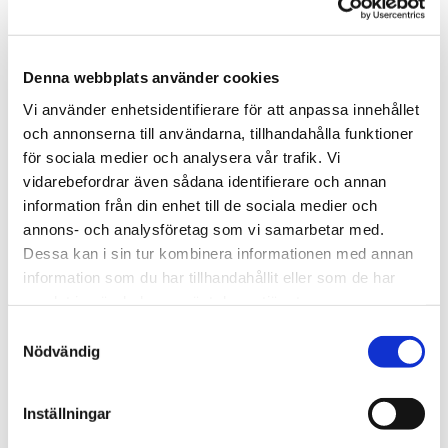
Specifikationer
- Mått: Bredd 26 cm x Djup 2 cm x Höjd 33 cm
- Material: Poly (Polyresin)
Denna webbplats använder cookies
- Färg: Off-white / Mjukt vit
Vi använder enhetsidentifierare för att anpassa innehållet
- Stil: Marin inredning, kustnära stil, strandkänsla
och annonserna till användarna, tillhandahålla funktioner
259.00 kr
för sociala medier och analysera vår trafik. Vi
vidarebefordrar även sådana identifierare och annan
I lager (4 st)
Leveranstid: 1-4 dagar
information från din enhet till de sociala medier och
KÖP
annons- och analysföretag som vi samarbetar med.
Dessa kan i sin tur kombinera informationen med annan
★
★
★
★
★
information som du har tillhandahållit eller som de har
13854
samlat in när du har använt deras tjänster.
Samtyckesval
Nödvändig
Tipsa
Inställningar
Upptäck mer