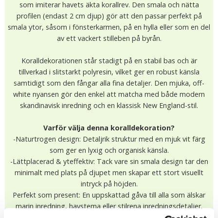
som imiterar havets äkta korallrev. Den smala och nätta
profilen (endast 2 cm djup) gör att den passar perfekt på
smala ytor, såsom i fönsterkarmen, på en hylla eller som en del
av ett vackert stilleben på byrån.
Koralldekorationen står stadigt på en stabil bas och är
tillverkad i slitstarkt polyresin, vilket ger en robust känsla
samtidigt som den fångar alla fina detaljer. Den mjuka, off-
white nyansen gör den enkel att matcha med både modern
skandinavisk inredning och en klassisk New England-stil.
Varför välja denna koralldekoration?
-Naturtrogen design: Detaljrik struktur med en mjuk vit färg
som ger en lyxig och organisk känsla.
-Lättplacerad & yteffektiv: Tack vare sin smala design tar den
minimalt med plats på djupet men skapar ett stort visuellt
intryck på höjden.
Perfekt som present: En uppskattad gåva till alla som älskar
marin inredning, havstema eller stilrena inredningsdetaljer.