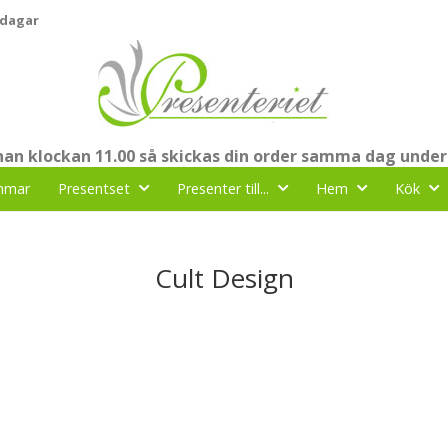
 dagar
nnan klockan 11.00 så skickas din order samma dag under
mmar
Presentset
Presenter till...
Hem
Kök
Cult Design