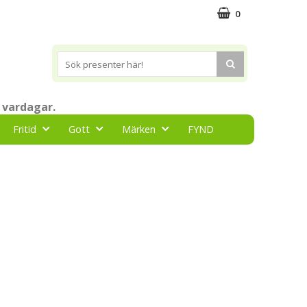
0
 vardagar.
Fritid
Gott
Märken
FYND