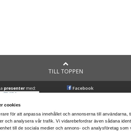
TILL TOPPEN
na
presenter
med:
Facebook
Instagram
r cookies
presenter
med Posten och
rare för att anpassa innehållet och annonserna till användarna, t
er och analysera vår trafik. Vi vidarebefordrar även sådana ident
 enhet till de sociala medier och annons- och analysföretag som 