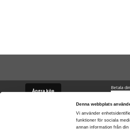
Betala di
Ångra köp
Denna webbplats använde
Cookies
Vi skickar
Vi använder enhetsidentifie
Varumärken
Schenker:
funktioner för sociala medi
Köpvillkor
annan information från din