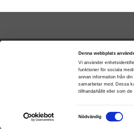
Betala di
Ångra köp
Denna webbplats använde
Vi använder enhetsidentifie
Cookies
funktioner för sociala medi
Vi skickar
Varumärken
Schenker:
annan information från din
Köpvillkor
samarbetar med. Dessa kan
Om oss
tillhandahållit eller som d
Presenteriet Rabattkod
Nallar
Samtyckesval
Nödvändig
Doppresent