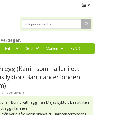
0
 vardagar.
Fritid
Gott
Märken
FYND
 egg (Kanin som håller i ett
jas lyktor/ Barncancerfonden
cm)
★
(1 recensioner)
onen Bunny with egg från Majas Lyktor. En söt liten
ett ägg i famnen.
 från varje såld kanin skänks till Barncancerfondens