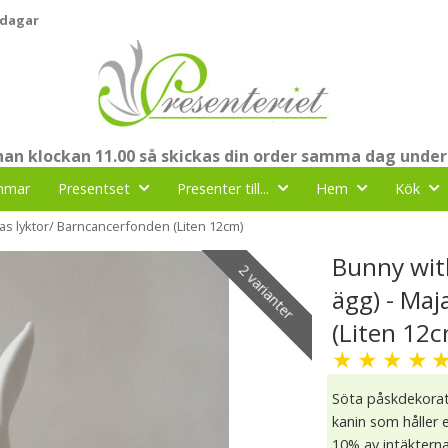
 dagar
nnan klockan 11.00 så skickas din order samma dag under
mmar
Presentset
Presenter till...
Hem
Kök
ajas lyktor/ Barncancerfonden (Liten 12cm)
Bunny with
2 varianter
ägg) - Ma
(Liten 12
★
★
★
★
Söta påskdekorati
kanin som håller 
10% av intäkterna