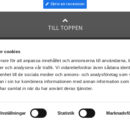
Skriv en recension
TILL TOPPEN
na
presenter
med:
Facebook
r cookies
Instagram
rare för att anpassa innehållet och annonserna till användarna, t
er och analysera vår trafik. Vi vidarebefordrar även sådana ident
presenter
med Posten och
 enhet till de sociala medier och annons- och analysföretag som 
 i sin tur kombinera informationen med annan information som
e har samlat in när du har använt deras tjänster.
Inställningar
Statistik
Marknadsfö