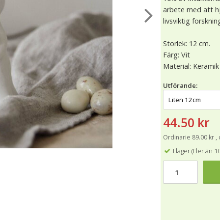
arbete med att hj
livsviktig forskn
Storlek: 12 cm.
Färg: Vit
Material: Keramik
Utförande:
44.50 kr
Ordinarie 89.00 kr ,
I lager (Fler än 1