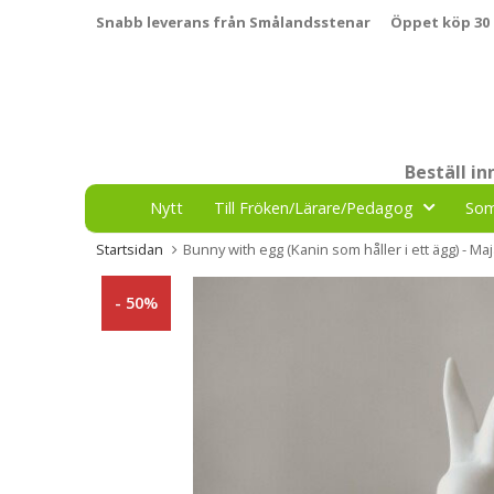
Snabb leverans från Smålandsstenar
Öppet köp 30
Beställ i
Nytt
Till Fröken/Lärare/Pedagog
So
Startsidan
Bunny with egg (Kanin som håller i ett ägg) - M
- 50%