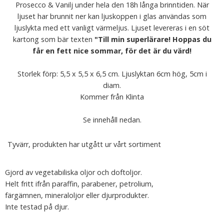
Prosecco & Vanilj under hela den 18h långa brinntiden. När
ljuset har brunnit ner kan ljuskoppen i glas användas som
ljuslykta med ett vanligt värmeljus. Ljuset levereras i en söt
kartong som bär texten
"Till min superlärare! Hoppas du
får en fett nice sommar, för det är du värd!
Storlek förp: 5,5 x 5,5 x 6,5 cm. Ljuslyktan 6cm hög, 5cm i
diam.
Kommer från Klinta
Se innehåll nedan.
Tyvärr, produkten har utgått ur vårt sortiment
Gjord av vegetabiliska oljor och doftoljor.
Helt fritt ifrån paraffin, parabener, petrolium,
färgämnen, mineraloljor eller djurprodukter.
Inte testad på djur.