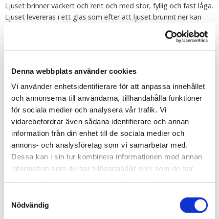
Ljuset brinner vackert och rent och med stor, fyllig och fast låga.
Ljuset levereras i ett glas som efter att ljuset brunnit ner kan
användas som ljuslykta till ett värmeljus.
Tipsa
Denna webbplats använder cookies
Upptäck mer
Vi använder enhetsidentifierare för att anpassa innehållet
Doftspray och Doftljus
och annonserna till användarna, tillhandahålla funktioner
Massageljus/Doftljus
för sociala medier och analysera vår trafik. Vi
Hem
vidarebefordrar även sådana identifierare och annan
Hälsa
information från din enhet till de sociala medier och
Klinta och Co
annons- och analysföretag som vi samarbetar med.
Budskapsljus
Dessa kan i sin tur kombinera informationen med annan
Julklappar till Fröken
information som du har tillhandahållit eller som de har
samlat in när du har använt deras tjänster.
Till Fröken/Lärare/Pedagog
Presenter till Pedagog
Samtyckesval
Nödvändig