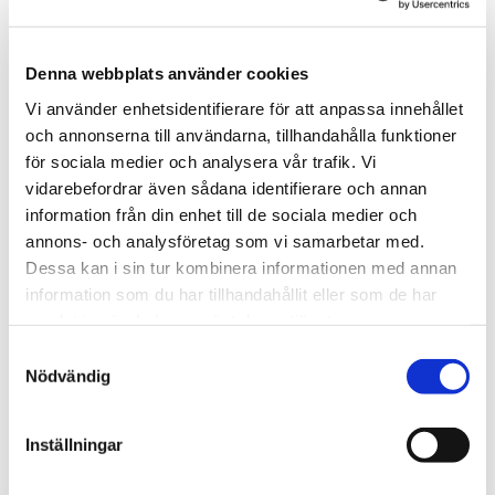
Alla brickor från Mellow Design handtillverkas i småsklighet i
Småland. Varje bricka är dämed unik i sitt utförande.
Texten trycks på brickan.
Denna webbplats använder cookies
Vi använder enhetsidentifierare för att anpassa innehållet
och annonserna till användarna, tillhandahålla funktioner
Tipsa
för sociala medier och analysera vår trafik. Vi
vidarebefordrar även sådana identifierare och annan
Upptäck mer
information från din enhet till de sociala medier och
annons- och analysföretag som vi samarbetar med.
Mellow Design
Dessa kan i sin tur kombinera informationen med annan
Brickor
information som du har tillhandahållit eller som de har
Gå-bort-presenter
samlat in när du har använt deras tjänster.
Fars Dag
Samtyckesval
Julklappar till pappa
Nödvändig
Presenter till Morfar/Farfar
Presenter till Pappa
Inställningar
Julklappar till farfar/morfar
Julklappar till farmor/mormor