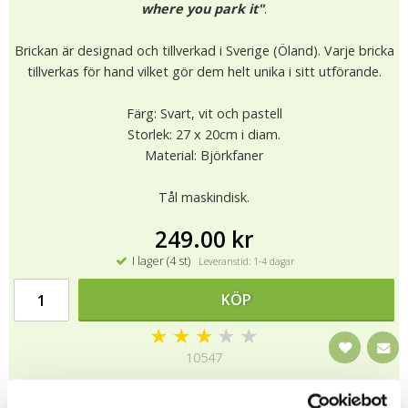
where you park it"
.
Brickan är designad och tillverkad i Sverige (Öland). Varje bricka
tillverkas för hand vilket gör dem helt unika i sitt utförande.
Färg: Svart, vit och pastell
Storlek: 27 x 20cm i diam.
Material: Björkfaner
Tål maskindisk.
249.00 kr
I lager (4 st)
Leveranstid: 1-4 dagar
KÖP
★
★
★
★
★
10547