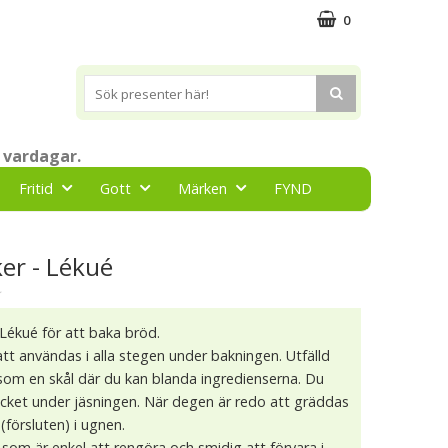
0
 vardagar.
Fritid
Gott
Märken
FYND
er - Lékué
★
Lékué för att baka bröd.
tt användas i alla stegen under bakningen. Utfälld
som en skål där du kan blanda ingredienserna. Du
ocket under jäsningen. När degen är redo att gräddas
(försluten) i ugnen.
on som är enkel att rengöra och smidig att förvara i