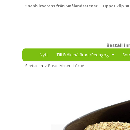
Snabb leverans från Smålandsstenar
Öppet köp 30
Beställ i
Nytt
Till Fröken/Lärare/Pedagog
So
Startsidan
Bread Maker - Lékué