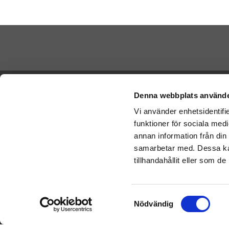
Betala di
Ångra köp
Denna webbplats använde
Vi använder enhetsidentifie
Cookies
funktioner för sociala medi
Vi skickar
Varumärken
Schenker:
annan information från din
Köpvillkor
samarbetar med. Dessa kan
Om oss
tillhandahållit eller som d
Presenteriet Rabattkod
Nallar
Samtyckesval
Nödvändig
Doppresent