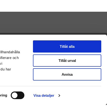
Presenteriet AB
Vikaholm
Tillåt alla
33330 Smålandsstenar
illhandahålla
E-mail: Kontakt@presenteriet.se
ifierare och
Tillåt urval
vi
 du har
Avvisa
ring
Visa detaljer