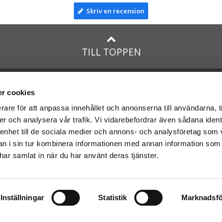
Skriv en recension
TILL TOPPEN
na
presenter
med:
Facebook
r cookies
Instagram
rare för att anpassa innehållet och annonserna till användarna, t
er och analysera vår trafik. Vi vidarebefordrar även sådana ident
presenter
med Posten och
 enhet till de sociala medier och annons- och analysföretag som 
 i sin tur kombinera informationen med annan information som
e har samlat in när du har använt deras tjänster.
Inställningar
Statistik
Marknadsfö