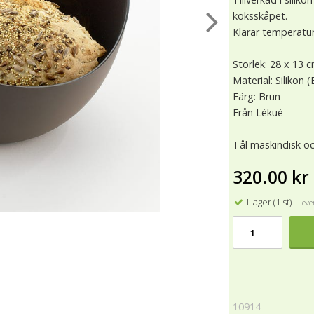
köksskåpet.
Klarar temperatur
Storlek: 28 x 13 
Material: Silikon (
Färg: Brun
Från Lékué
Tål maskindisk oc
320.00 kr
I lager (1 st)
Lever
10914