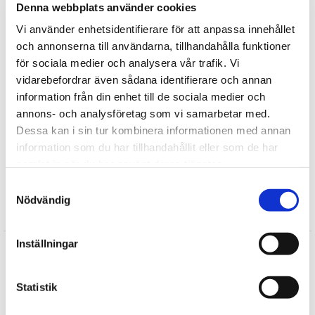
Denna webbplats använder cookies
Tipsa
Vi använder enhetsidentifierare för att anpassa innehållet
och annonserna till användarna, tillhandahålla funktioner
Upptäck mer
för sociala medier och analysera vår trafik. Vi
vidarebefordrar även sådana identifierare och annan
Presenter till Barnet
information från din enhet till de sociala medier och
Presenter till Husdjuret
annons- och analysföretag som vi samarbetar med.
Julklappar till Barnen
Dessa kan i sin tur kombinera informationen med annan
KG Design
information som du har tillhandahållit eller som de har
Doppresenter
samlat in när du har använt deras tjänster.
FYND
Samtyckesval
Nödvändig
Recensioner
Inställningar
Ekstrand
★
★
★
★
★
Statistik
Ekstrand
★
★
★
★
★