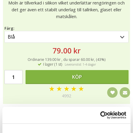
Moln är tillverkad i silikon vilket underlättar rengöringen och
det ger även ett stabilt underlag till tallriken, glaset eller
matskålen.
Färg:
79.00 kr
Ordinarie 139.00 kr , du sparar 60.00 kr, (43%)
I lager (1 st)
Leveranstid: 1-4 dagar
KÖP
★
★
★
★
★
4992
Material: Silikon
Storlek: 47 x 27 cm