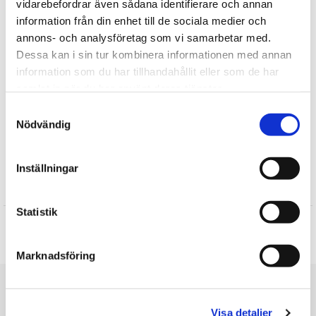
vidarebefordrar även sådana identifierare och annan
.
information från din enhet till de sociala medier och
annons- och analysföretag som vi samarbetar med.
Tipsa
Dessa kan i sin tur kombinera informationen med annan
information som du har tillhandahållit eller som de har
Upptäck mer
samlat in när du har använt deras tjänster.
Julklappar till Barnen
Samtyckesval
Nödvändig
Presenter till Barnet
Doppresenter
Inställningar
Recensioner
Statistik
Produkten har inga recensioner
Skriv en recension
Marknadsföring
Du är här
Visa detaljer
Startsidan
Barnstrumpor Lastbil (Sopbil)