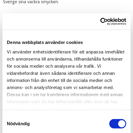
Sverige sina vackra smycken.
Skötselråd:
Ta väl hand om ditt nya smycke för bästa hållbarhet. Använd ej
smyckena på natten under träning (då svett kan missfärga
smycket) eller i duschen/bad.
Denna webbplats använder cookies
Förvara dina smycken så att de ej kommer i kontakt med
varandra, exempelvis i en smyckespåse eller med tyg/papper
Vi använder enhetsidentifierare för att anpassa innehållet
emellan.
och annonserna till användarna, tillhandahålla funktioner
för sociala medier och analysera vår trafik. Vi
vidarebefordrar även sådana identifierare och annan
information från din enhet till de sociala medier och
annons- och analysföretag som vi samarbetar med.
Dessa kan i sin tur kombinera informationen med annan
information som du har tillhandahållit eller som de har
Tipsa
samlat in när du har använt deras tjänster.
Upptäck mer
Samtyckesval
Nödvändig
Accessoarer och Smycken